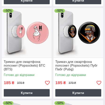
Купити
Купити
–50%
–50%
Тримач для смартфона
Тримач для смартфона
попсокет (Popsockets) БТС
попсокет (Popsockets) Пубг
(BTS)
Пабг (Pubg)
Готово до відправки
Готово до відправки
185
185
₴
₴
370 ₴
370 ₴
Купити
Купити
–50%
–50%