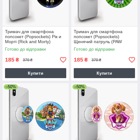
Тримач для смартфона
Тримач для смартфона
попсокет (Popsockets) Рік и
попсокет (Popsockets)
Морті (Rick and Morty)
Щенячий патруль (PAW
Patrol)
Готово до відправки
Готово до відправки
185
185
₴
₴
370 ₴
370 ₴
Купити
Купити
–50%
–50%