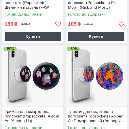
попсокет (Popsockets)
попсокет (Popsockets) Рік і
Щенячий патруль (PAW
Морті (Rick and Morty)
Patrol)
Готово до відправки
Готово до відправки
185
185
₴
₴
370 ₴
370 ₴
Купити
Купити
–50%
–50%
Тримач для смартфона
Тримач для смартфона
попсокет (Popsockets) Амонг
попсокет (Popsockets) Амонг
Ас (Among Us)
Ас Помаранчевий (Among Us
Orange)
Готово до відправки
Готово до відправки