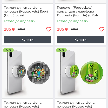
Тримач для смартфона
Попсокет (Popsockets)
попсокет (Popsockets) Коргі
тримач для смартфона
(Corgi) Білий
Фортнайт (Fortnite) (8754-
1195)
Готово до відправки
Готово до відправки
185
185
₴
₴
370 ₴
370 ₴
Купити
Купити
–50%
–50%
Тримач для смартфона
Тримач для смартфона
попсокет (Popsockets)
попсокет (Popsockets)