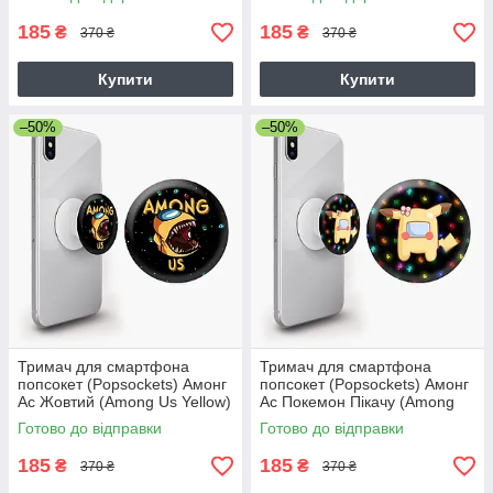
185
185
₴
₴
370 ₴
370 ₴
Купити
Купити
–50%
–50%
Тримач для смартфона
Тримач для смартфона
попсокет (Popsockets) Амонг
попсокет (Popsockets) Амонг
Ас Жовтий (Among Us Yellow)
Ас Покемон Пікачу (Among
Us Pokemon Pikachu)
Готово до відправки
Готово до відправки
185
185
₴
₴
370 ₴
370 ₴