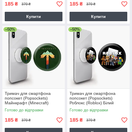
185
185
₴
₴
370 ₴
370 ₴
Купити
Купити
–50%
–50%
Тримач для смартфона
Тримач для смартфона
попсокет (Popsockets)
попсокет (Popsockets)
Майнкрафт (Minecraft)
Роблокс (Roblox) Білий
Готово до відправки
Готово до відправки
185
185
₴
₴
370 ₴
370 ₴