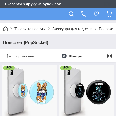
Експерти з друку на сувенірах
Товари та послуги
Аксесуари для гаджетів
Попсокет 
Попсокет (PopSocket)
Сортування
0
Фільтри
–50%
–50%