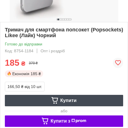
Тримач для смартфона попсокет (Popsockets)
Likee (Лайк) Чорний
Готово до відправки
Код: 8754-1184
Опт і роздріб
185
₴
370 ₴
Економія
185 ₴
166,50 ₴
від 10 шт.
Купити
або
Купити з