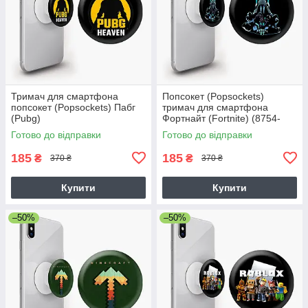
Тримач для смартфона
Попсокет (Popsockets)
попсокет (Popsockets) Пабг
тримач для смартфона
(Pubg)
Фортнайт (Fortnite) (8754-
1195)
Готово до відправки
Готово до відправки
185
185
₴
₴
370 ₴
370 ₴
Купити
Купити
–50%
–50%