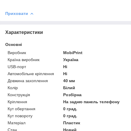
Приховати
Характеристики
Основні
Виробник
MobiPrint
Країна виробник
Україна
USB-порт
Ні
Автомобільне кріплення
Ні
Довжина захоплення
40 мм
Колір
Білий
Конструкція
Розбірна
Кріплення
На задню панель телефону
Кут обертання
0 град.
Кут повороту
0 град.
Матеріал
Пластик
Стан
Новий