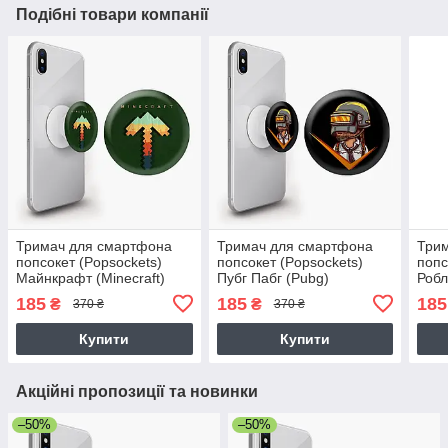
Подібні товари компанії
Тримач для смартфона
Тримач для смартфона
Три
попсокет (Popsockets)
попсокет (Popsockets)
попс
Майнкрафт (Minecraft)
Пубг Пабг (Pubg)
Робл
185
185
185
₴
₴
370 ₴
370 ₴
Купити
Купити
Акційні пропозиції та новинки
–50%
–50%