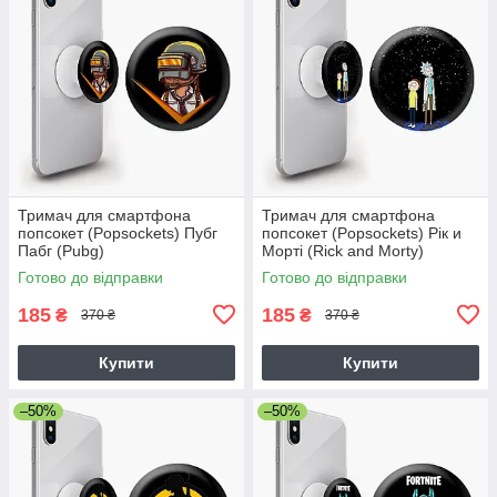
Тримач для смартфона
Тримач для смартфона
попсокет (Popsockets) Пубг
попсокет (Popsockets) Рік и
Пабг (Pubg)
Морті (Rick and Morty)
Готово до відправки
Готово до відправки
185
185
₴
₴
370 ₴
370 ₴
Купити
Купити
–50%
–50%