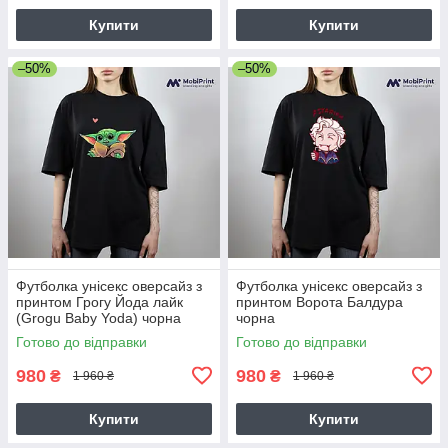
Купити
Купити
–50%
–50%
Футболка унісекс оверсайз з
Футболка унісекс оверсайз з
принтом Грогу Йода лайк
принтом Ворота Балдура
(Grogu Baby Yoda) чорна
чорна
Готово до відправки
Готово до відправки
980
980
₴
₴
1 960 ₴
1 960 ₴
Купити
Купити