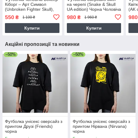
Кіборг – Арт Символ
на черепі (Snake & Skull
Квіт
(Unbroken Fighter Skull),
UA edition) Чорна Чоловіча
(AK 
футболка з принтом
S
Чоло
550
980
980
₴
₴
1 100 ₴
1 960 ₴
Патріотичні
Купити
Купити
Акційні пропозиції та новинки
–50%
–50%
Футболка унісекс оверсайз з
Футболка унісекс оверсайз з
принтом Друзі (Friends)
принтом Нірвана (Nirvana)
чорна
чорна