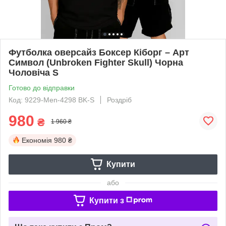
Футболка оверсайз Боксер Кіборг – Арт
Символ (Unbroken Fighter Skull) Чорна
Чоловіча S
Готово до відправки
Код: 9229-Men-4298 BK-S
Роздріб
980
₴
1 960 ₴
Економія
980 ₴
Купити
або
Купити з