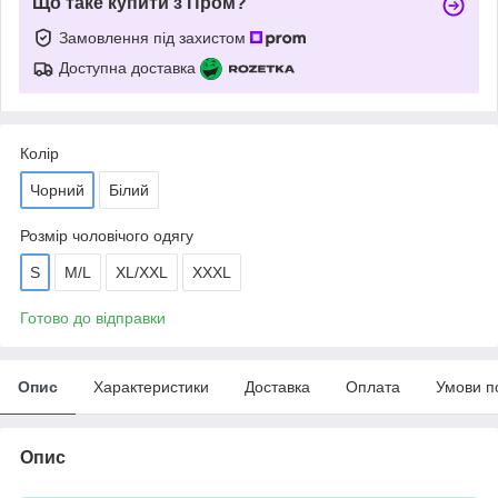
Що таке купити з Пром?
Замовлення під захистом
Доступна доставка
Колір
Чорний
Білий
Розмір чоловічого одягу
S
M/L
XL/XXL
XXXL
Готово до відправки
Опис
Характеристики
Доставка
Оплата
Умови п
Опис