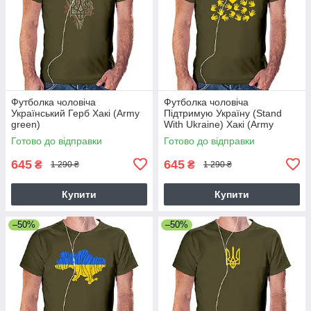
Футболка чоловіча
Футболка чоловіча
Український Герб Хакі (Army
Підтримую Україну (Stand
green)
With Ukraine) Хакі (Army
green) L
Готово до відправки
Готово до відправки
645
645
₴
₴
1 290 ₴
1 290 ₴
Купити
Купити
–50%
–50%