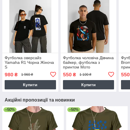
Футболка оверсайз
Футболка чоловіча Дівчина
Футб
Yamaha R1 Чорна Жіноча
байкер, футболка з
Brom
S
принтом Мото
при
980
550
550
₴
₴
1 960 ₴
1 100 ₴
Купити
Купити
Акційні пропозиції та новинки
–50%
–50%