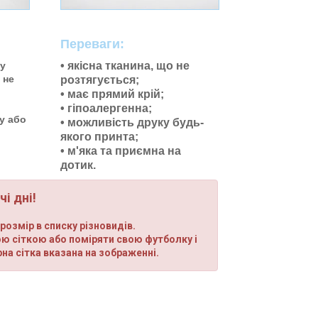
Переваги:
му
• якісна тканина, що не
 не
розтягується;
• має прямий крій;
• гіпоалергенна;
у або
• можливість друку будь-
якого принта;
•
м'яка та приємна на
дотик.
і дні!
озмір в списку різновидів.
ою сіткою або поміряти свою футболку і
рна сітка вказана на зображенні.