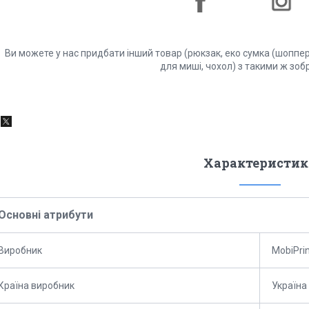
Ви можете у нас придбати інший товар (рюкзак, еко сумка (шоппер)
для миші, чохол) з такими ж зо
Характеристик
Основні атрибути
Виробник
MobiPri
Країна виробник
Україна