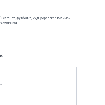
, світшот, футболка, худі, popsocket, килимок
браженнями!
и
nt