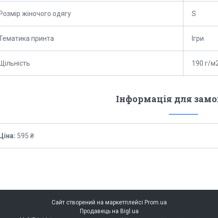
Розмір жіночого одягу
S
Тематика принта
Ігри
Щільність
190 г/м
Інформація для зам
Ціна:
595 ₴
Сайт створений на маркетплейсі
Prom.ua
Продавець на Bigl.ua