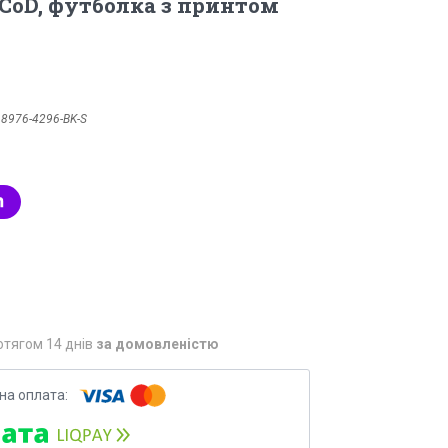
CoD, футболка з принтом
:
8976-4296-BK-S
отягом 14 днів
за домовленістю