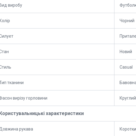
Вид виробу
Футбол
Колір
Чорний
Силует
Притал
Стан
Новий
Стиль
Casual
Тип тканини
Бавовн
Фасон вирізу горловини
Круглий
Користувальницькі характеристики
Довжина рукава
Коротк