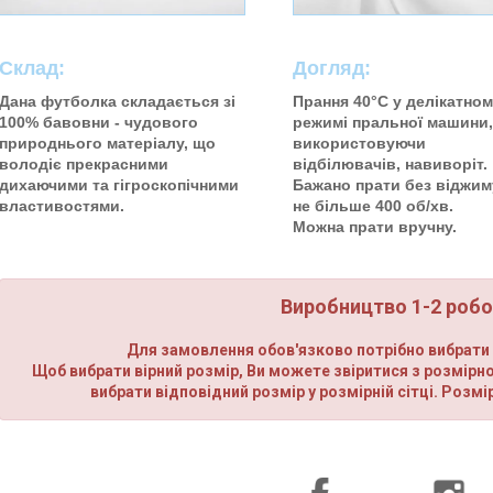
Склад:
Догляд:
Дана футболка складається зі
Прання 40°C у делікатно
100% бавовни - чудового
режимі пральної машини,
природнього матеріалу, що
використовуючи
володіє прекрасними
відбілювачів, навиворіт.
дихаючими та гігроскопічними
Бажано прати без віджим
властивостями.
не більше 400 об/хв.
Можна прати вручну.
Виробництво 1-2 робоч
Для замовлення обов'язково потрібно вибрати р
Щоб вибрати вірний розмір, Ви можете звіритися з розмірн
вибрати відповідний розмір у розмірній сітці. Розмі