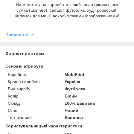
Ви можете у нас придбати інший товар (рюкзак, еко
сумка (шоппер), світшот, футболка, худі, popsocket,
килимок для миші, чохол) з такими ж зображеннями!
Приховати
Характеристики
Основні атрибути
Виробник
MobiPrint
Країна виробник
Україна
Вид виробу
Футболка
Колір
Білий
Склад
100% Бавовна
Стан
Новий
Тип тканини
Бавовна
Користувальницькі характеристики