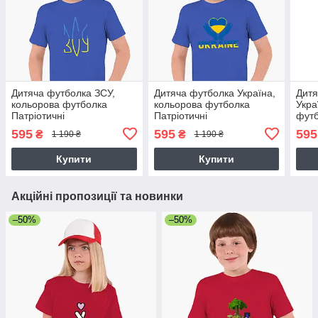
Дитяча футболка ЗСУ,
Дитяча футболка Україна,
Дитя
кольорова футболка
кольорова футболка
Укра
Патріотичні
Патріотичні
футб
595
595
595
₴
₴
1 190 ₴
1 190 ₴
Купити
Купити
Акційні пропозиції та новинки
–50%
–50%