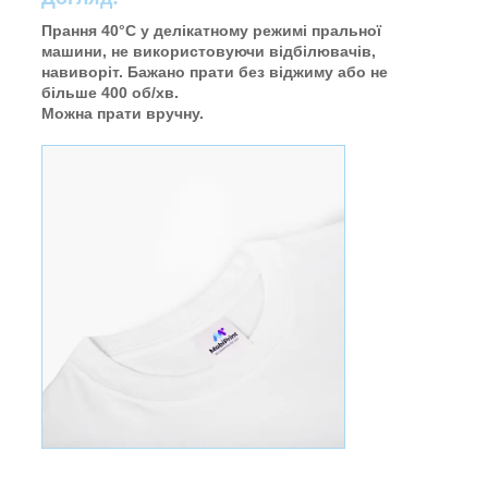
Прання 40°C у делікатному режимі пральної
машини, не використовуючи відбілювачів,
навиворіт. Бажано прати без віджиму або не
більше 400 об/хв.
Можна прати вручну.