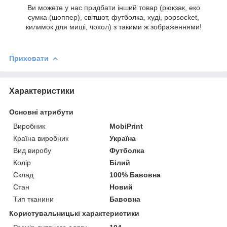
Ви можете у нас придбати інший товар (рюкзак, еко
сумка (шоппер), світшот, футболка, худі, popsocket,
килимок для миші, чохол) з такими ж зображеннями!
Приховати
Характеристики
Основні атрибути
Виробник
MobiPrint
Країна виробник
Україна
Вид виробу
Футболка
Колір
Білий
Склад
100% Бавовна
Стан
Новий
Тип тканини
Бавовна
Користувальницькі характеристики