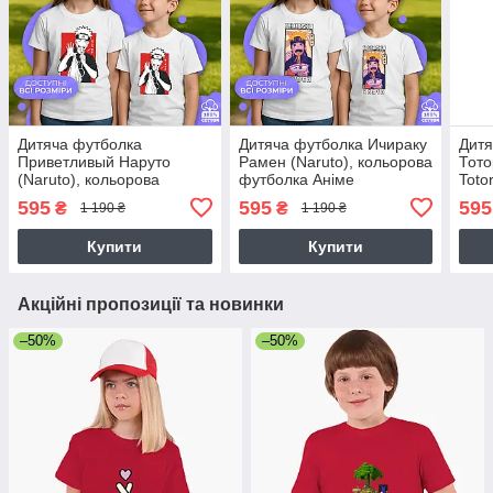
Дитяча футболка
Дитяча футболка Ичираку
Дитя
Приветливый Наруто
Рамен (Naruto), кольорова
Тото
(Naruto), кольорова
футболка Аніме
Toto
футболка Аніме
футб
595
595
595
₴
₴
1 190 ₴
1 190 ₴
Купити
Купити
Акційні пропозиції та новинки
–50%
–50%