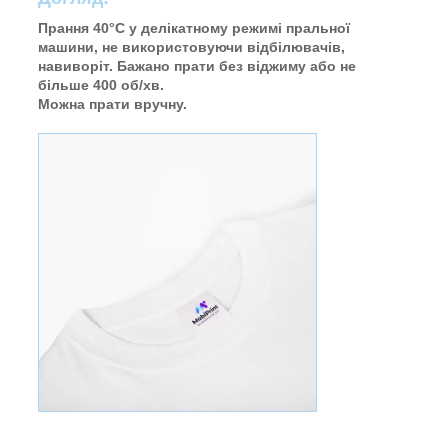
Прання 40°C у делікатному режимі пральної
машини, не використовуючи відбілювачів,
навиворіт. Бажано прати без віджиму або не
більше 400 об/хв.
Можна прати вручну.