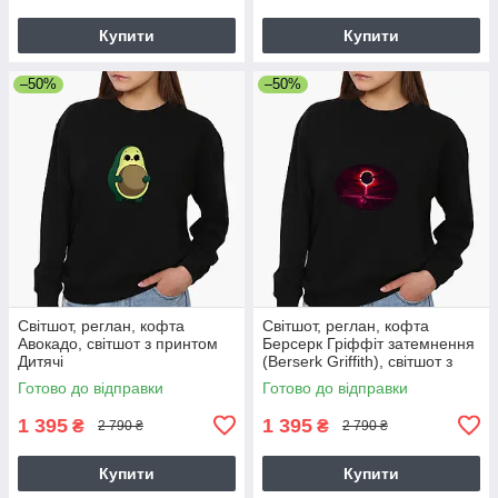
Купити
Купити
–50%
–50%
Світшот, реглан, кофта
Світшот, реглан, кофта
Авокадо, світшот з принтом
Берсерк Гріффіт затемнення
Дитячі
(Berserk Griffith), світшот з
принтом Аніме
Готово до відправки
Готово до відправки
1 395
1 395
₴
₴
2 790 ₴
2 790 ₴
Купити
Купити