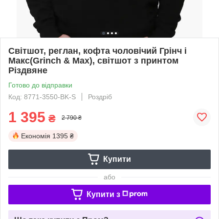
Світшот, реглан, кофта чоловічий Грінч і
Макс(Grinch & Max), світшот з принтом
Різдвяне
Готово до відправки
Код: 8771-3550-BK-S
Роздріб
1 395
₴
2 790 ₴
Економія
1395 ₴
Купити
або
Купити з