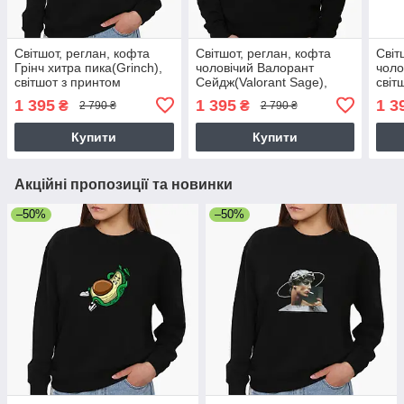
Світшот, реглан, кофта
Світшот, реглан, кофта
Світ
Грінч хитра пика(Grinch),
чоловічий Валорант
чоло
світшот з принтом
Сейдж(Valorant Sage),
світ
Різдвяне
світшот з принтом Ігри
Прик
1 395
1 395
1 3
₴
₴
2 790 ₴
2 790 ₴
Купити
Купити
Акційні пропозиції та новинки
–50%
–50%