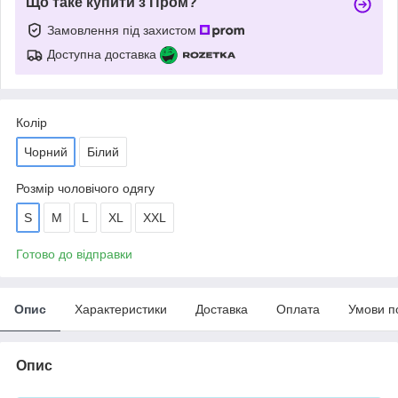
Що таке купити з Пром?
Замовлення під захистом
Доступна доставка
Колір
Чорний
Білий
Розмір чоловічого одягу
S
M
L
XL
XXL
Готово до відправки
Опис
Характеристики
Доставка
Оплата
Умови п
Опис