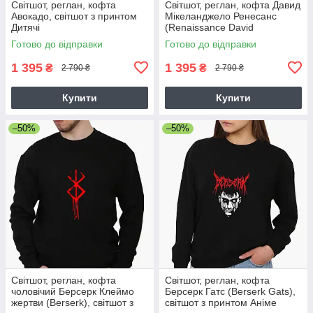
Світшот, реглан, кофта
Світшот, реглан, кофта Давид
Авокадо, світшот з принтом
Мікеланджело Ренесанс
Дитячі
(Renaissance David
Michelangelo), світшот з
Готово до відправки
Готово до відправки
принтом Арт (Art)
1 395
1 395
₴
₴
2 790 ₴
2 790 ₴
Купити
Купити
–50%
–50%
Світшот, реглан, кофта
Світшот, реглан, кофта
чоловічий Берсерк Клеймо
Берсерк Гатс (Berserk Gats),
жертви (Berserk), світшот з
світшот з принтом Аніме