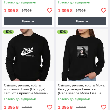
принтом Аніме
Готово до відправки
Готово до відправки
1 395
1 395
₴
₴
2 790 ₴
2 790 ₴
Купити
Купити
–50%
–50%
Світшот, реглан, кофта
Світшот, реглан, кофта Мона
чоловічий Тікай (Пародія),
Ліза Джоконда Ренесанс
світшот з принтом Мемчики
(Renaissance Mona Lisa La
Gioconda), світшот з принтом
Готово до відправки
Готово до відправки
Арт (Art)
1 395
1 395
₴
₴
2 790 ₴
2 790 ₴