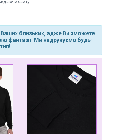
кидаючи сайту.
 Ваших близьких, адже Ви зможете
волю фантазії. Ми надрукуємо будь-
тип!