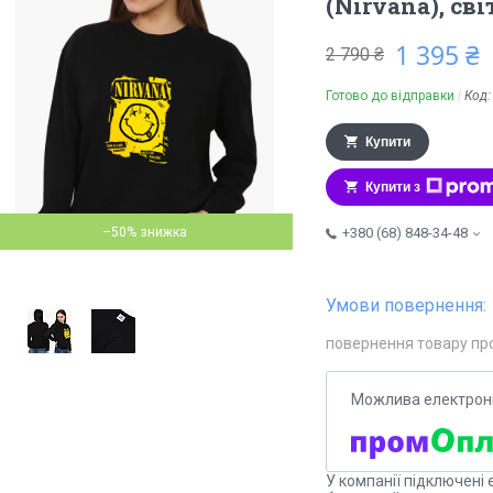
(Nirvana), с
1 395 ₴
2 790 ₴
Готово до відправки
Код
Купити
Купити з
–50%
+380 (68) 848-34-48
повернення товару пр
У компанії підключені 