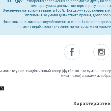
DTF друк
— створення зображення за допомогою друку на спеціа
температури за допомогою термопресу переноси
Зчеплення матеріалу та принта 100%. При цьому зображення вихо
впливом, і, за умови делікатного прання, довго збе
Наша компанія використовує безпечні та екологічно чисті чорнил
лягає на виріб, після нанесення на матеріал межі малюн
и можете у нас придбати інший товар (футболка, еко сумка (шоппер),
миші, чохол) з такими ж зобр
Характеристик