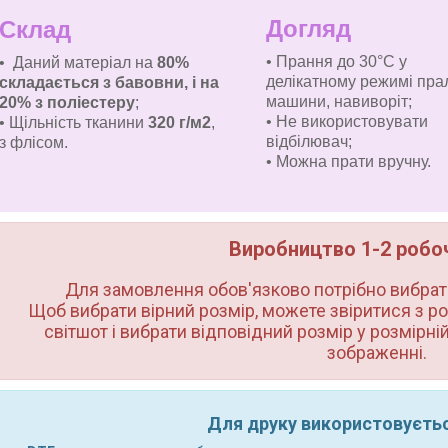
Догляд
Склад
• Прання до 30°C у
• Даний матеріал на
80%
делікатному режимі пра
складається з бавовни, і на
машини, навиворіт
;
20% з поліестеру
;
• Не використовувати
• Щільність тканини
320 г/м2
,
відбілювач;
з флісом.
• Можна прати вручну.
Виробництво 1-2 робочи
Для замовлення обов'язково потрібно вибрати
Щоб вибрати вірний розмір, можете звіритися з ро
світшот і вибрати відповідний розмір у розмірній 
зображенні.
Для друку використовуєтьс