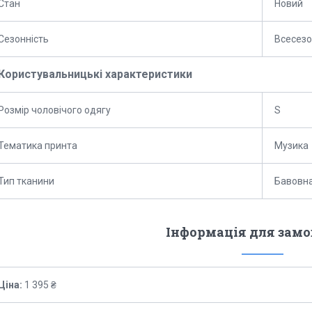
Стан
Новий
Сезонність
Всесез
Користувальницькі характеристики
Розмір чоловічого одягу
S
Тематика принта
Музика
Тип тканини
Бавовна
Інформація для зам
Ціна:
1 395 ₴