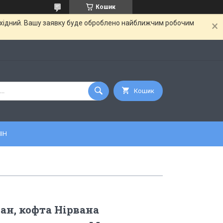
Кошик
вихідний. Вашу заявку буде оброблено найближчим робочим
Кошик
ІН
лан, кофта Нірвана