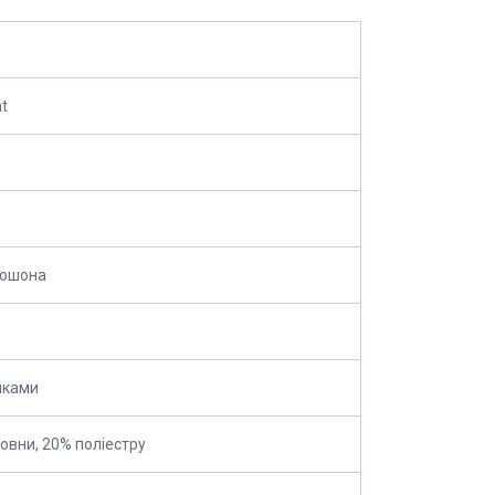
nt
пюшона
нками
овни, 20% поліестру