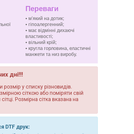
Переваги
• м'який на дотик;
льної
• гіпоалергенний;
• має відмінні дихаючі
властивості;
• вільний крій;
• кругла горловина, еластичні
манжети та низ виробу.
х дні!!!
 розмір у списку різновидів.
змірною сіткою або поміряти свій
сітці. Розмірна сітка вказана на
я DTF друк: