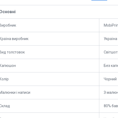
Основні
Виробник
MobiPri
Країна виробник
Україна
Вид толстовок
Світшот
Капюшон
Без ка
Колір
Чорний
Малюнки і написи
З малю
Склад
80% бав