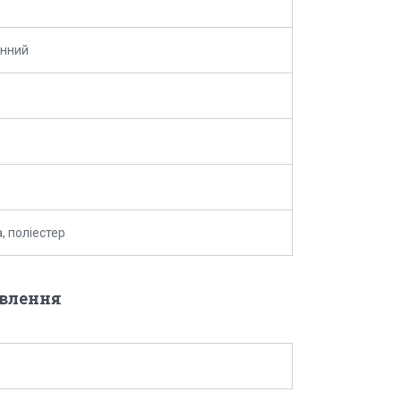
онний
, поліестер
овлення