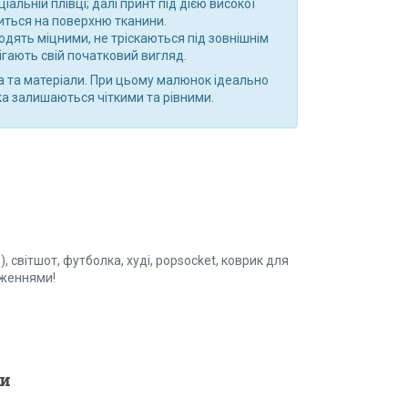
льній плівці; далі принт під дією високої
ться на поверхню тканини.
дять міцними, не тріскаються під зовнішнім
рігають свій початковий вигляд.
а та матеріали. При цьому малюнок ідеально
ка залишаються чіткими та рівними.
 світшот, футболка, худі, popsocket, коврик для
аженнями!
и