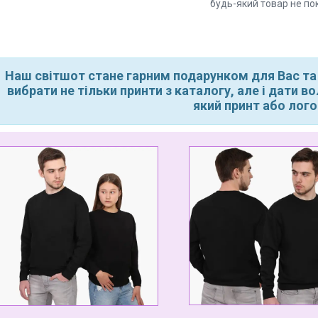
будь-який товар не по
Наш світшот стане гарним подарунком для Вас та
вибрати не тільки принти з каталогу, але і дати 
який принт або лого