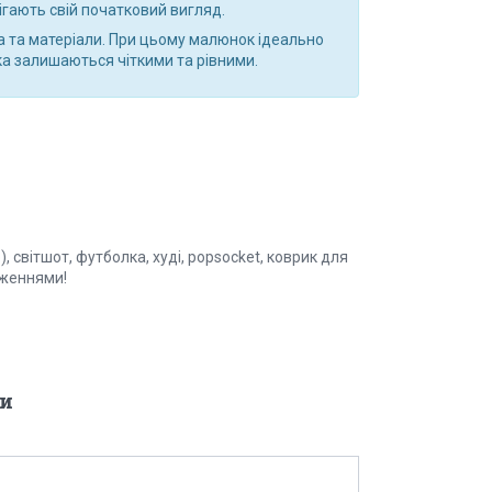
рігають свій початковий вигляд.
а та матеріали. При цьому малюнок ідеально
ка залишаються чіткими та рівними.
 світшот, футболка, худі, popsocket, коврик для
аженнями!
и