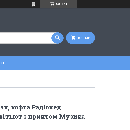
Кошик
Кошик
ІН
ан, кофта Радіохед
 світшот з принтом Музика