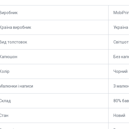
Виробник
MobiPri
Країна виробник
Україна
Вид толстовок
Світшот
Капюшон
Без ка
Колір
Чорний
Малюнки і написи
З малю
Склад
80% бав
Стан
Новий