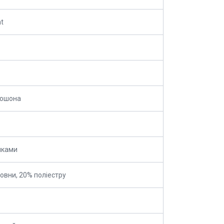
nt
пюшона
нками
овни, 20% поліестру