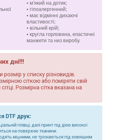
• м'який на дотик;
льної
• гіпоалергенний;
• має відмінні дихаючі
властивості;
• вільний крій;
• кругла горловина, еластичні
манжети та низ виробу.
х дні!!!
 розмір у списку різновидів.
змірною сіткою або поміряти свій
сітці. Розмірна сітка вказана на
я DTF друк:
льній плівці; далі принт під дією високої
ться на поверхню тканини.
дять міцними, не тріскаються під зовнішнім