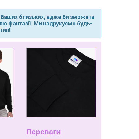
 Ваших близьких, адже Ви зможете
волю фантазії. Ми надрукуємо будь-
тип!
Переваги