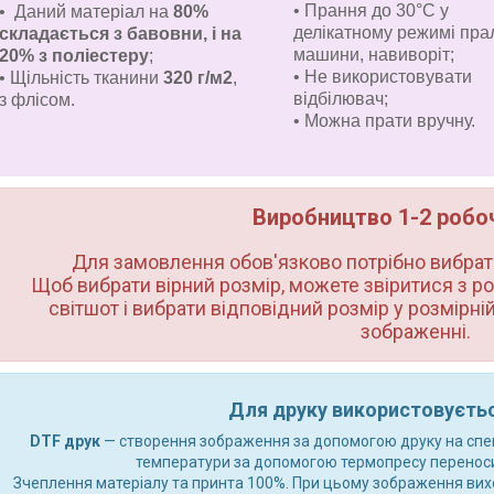
• Прання до 30°C у
• Даний матеріал на
80%
делікатному режимі пра
складається з бавовни, і на
машини, навиворіт
;
20% з поліестеру
;
• Не використовувати
• Щільність тканини
320 г/м2
,
відбілювач;
з флісом.
• Можна прати вручну.
Виробництво 1-2 робочи
Для замовлення обов'язково потрібно вибрати
Щоб вибрати вірний розмір, можете звіритися з ро
світшот і вибрати відповідний розмір у розмірній 
зображенні.
Для друку використовуєтьс
DTF друк
— створення зображення за допомогою друку на спеціа
температури за допомогою термопресу переноси
Зчеплення матеріалу та принта 100%. При цьому зображення вихо