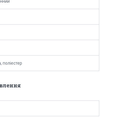
онний
, поліестер
овлення