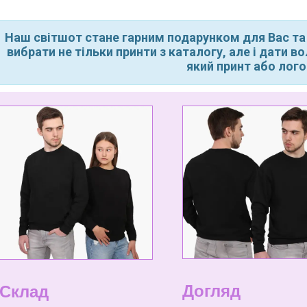
Наш світшот стане гарним подарунком для Вас та
вибрати не тільки принти з каталогу, але і дати 
який принт або лого
Догляд
Склад