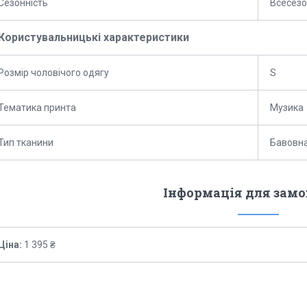
Сезонність
Всесез
Користувальницькі характеристики
Розмір чоловічого одягу
S
Тематика принта
Музика
Тип тканини
Бавовна
Інформація для зам
Ціна:
1 395 ₴