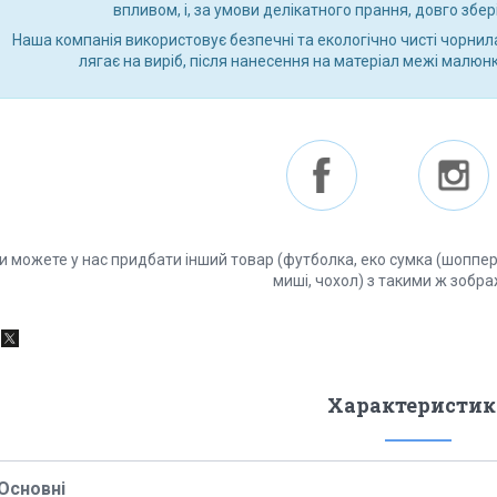
впливом, і, за умови делікатного прання, довго збе
Наша компанія використовує безпечні та екологічно чисті чорнил
лягає на виріб, після нанесення на матеріал межі малюн
и можете у нас придбати інший товар (футболка, еко сумка (шоппер),
миші, чохол) з такими ж зобр
Характеристик
Основні