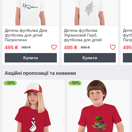
Дитяча футболка Дом,
Дитяча футболка
Дитя
футболка для дітей
Украинский Герб,
футб
Патріотичні
футболка для дітей
Патр
Патріотичні
495
495
495
₴
₴
990 ₴
990 ₴
Купити
Купити
Акційні пропозиції та новинки
–50%
–50%