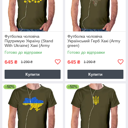
Футболка чоловіча
Футболка чоловіча
Підтримую Україну (Stand
Український Герб Хакі (Army
With Ukraine) Хакі (Army
green)
green) L
Готово до відправки
Готово до відправки
645
645
₴
₴
1 290 ₴
1 290 ₴
Купити
Купити
–50%
–50%