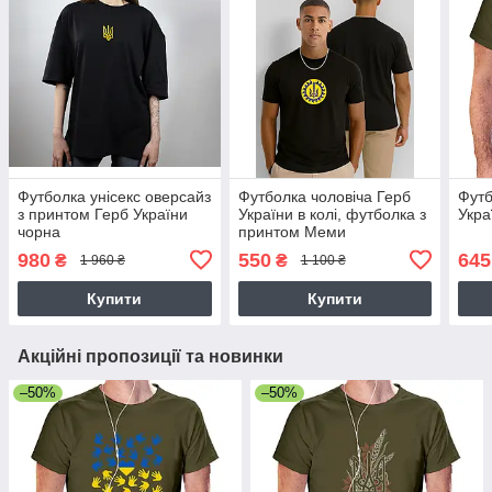
Футболка унісекс оверсайз
Футболка чоловіча Герб
Футб
з принтом Герб України
України в колі, футболка з
Укра
чорна
принтом Меми
980
550
645
₴
₴
1 960 ₴
1 100 ₴
Купити
Купити
Акційні пропозиції та новинки
–50%
–50%