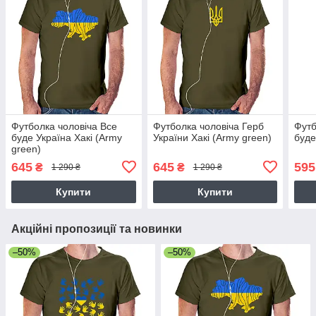
Футболка чоловіча Все
Футболка чоловіча Герб
Футб
буде Україна Хакі (Army
України Хакі (Army green)
буде
green)
645
645
595
₴
₴
1 290 ₴
1 290 ₴
Купити
Купити
Акційні пропозиції та новинки
–50%
–50%