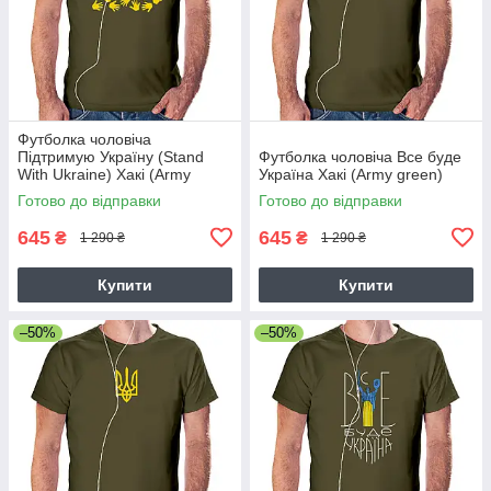
Футболка чоловіча
Підтримую Україну (Stand
Футболка чоловіча Все буде
With Ukraine) Хакі (Army
Україна Хакі (Army green)
green) L
Готово до відправки
Готово до відправки
645
645
₴
₴
1 290 ₴
1 290 ₴
Купити
Купити
–50%
–50%