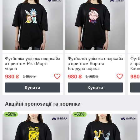
Футболка унісекс оверсайз
Футболка унісекс оверсайз
Футб
з принтом Рік і Морті
з принтом Ворота
з пр
чорна
Балдура чорна
Каон
прив
980
980
980
₴
₴
1 960 ₴
1 960 ₴
чор
Купити
Купити
Акційні пропозиції та новинки
–50%
–50%