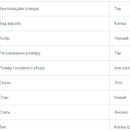
Вентиляційні отвори
Так
Вид виробу
Кепка
Колір
Чорний
Регулювання розміру
Так
Розмір головного убору
one size
Сезон
Літо
Стан
Новий
Стать
Унісекс
Тип
Кепка-