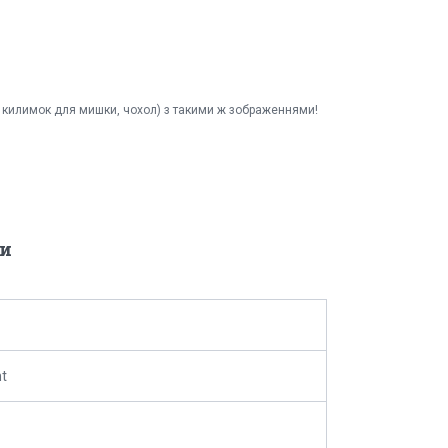
et, килимок для мишки, чохол) з такими ж зображеннями!
и
nt