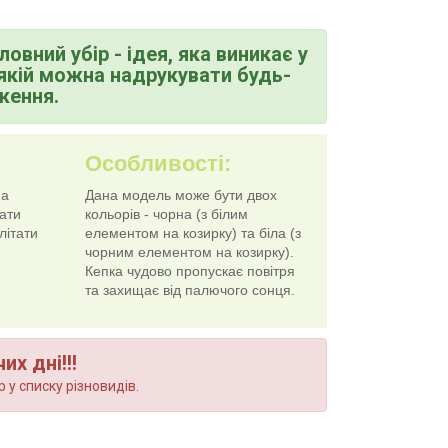
вний убір - ідея, яка виникає у
а якій можна надрукувати будь-
ження.
Особливості:
на
Дана модель може бути двох
ати
кольорів - чорна (з білим
літати
елементом на козирку) та біла (з
чорним елементом на козирку).
Кепка чудово пропускає повітря
та захищає від палючого сонця.
х дні!!!
 у списку різновидів.