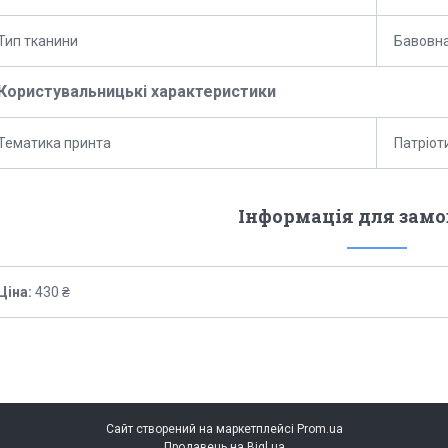
Тип тканини
Бавовн
Користувальницькі характеристики
Тематика принта
Патріот
Інформація для зам
Ціна:
430 ₴
Сайт створений на маркетплейсі
Prom.ua
Продавець на Bigl.ua