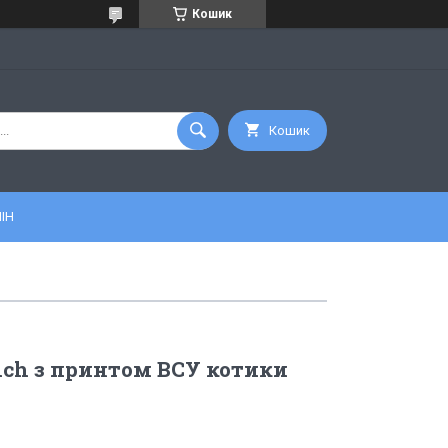
Кошик
Кошик
ІН
ch з принтом ВСУ котики