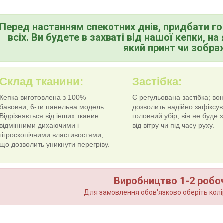
Перед настанням спекотних днів, придбати голо
всіх. Ви будете в захваті від нашої кепки, н
який принт чи зобра
Склад тканини:
Застібка:
Кепка виготовлена з 100%
Є регульована застібка; во
бавовни, 6-ти панельна модель.
дозволить надійно зафіксув
Відрізняється від інших тканин
головний убір, він не буде з
відмінними дихаючими і
від вітру чи під часу руху.
гігроскопічними властивостями,
що дозволить уникнути перегріву.
Виробництво 1-2 робочи
Для замовлення обов'язково оберіть колір