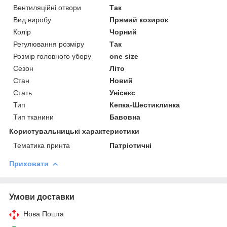
Вентиляційні отвори
Так
Вид виробу
Прямий козирок
Колір
Чорний
Регулювання розміру
Так
Розмір головного убору
one size
Сезон
Літо
Стан
Новий
Стать
Унісекс
Тип
Кепка-Шестиклинка
Тип тканини
Бавовна
Користувальницькі характеристики
Тематика принта
Патріотичні
Приховати
Умови доставки
Нова Пошта