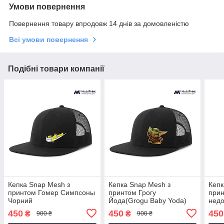
Умови повернення
Повернення товару впродовж 14 днів за домовленістю
Всі умови повернення
Подібні товари компанії
Кепка Snap Mesh з
Кепка Snap Mesh з
Кепк
принтом Гомер Симпсоны
принтом Грогу
при
Чорний
Йода(Grogu Baby Yoda)
недо
Чорний
450
450
450
₴
₴
900 ₴
900 ₴