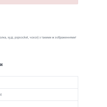
болка, худі, popsocket, чохол) з такими ж зображеннями!
и
nt