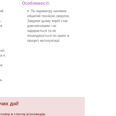
Особливості:
ий
По периметру килимок
обшитий технікою оверлок.
-
Завдяки цьому виріб стає
ня
довговічнішим і не
задирається та не
пошкоджується по краях в
процесі експлуатації.
ші;
а є
ує
ть
чих дні!
озмір в списку різновидів.