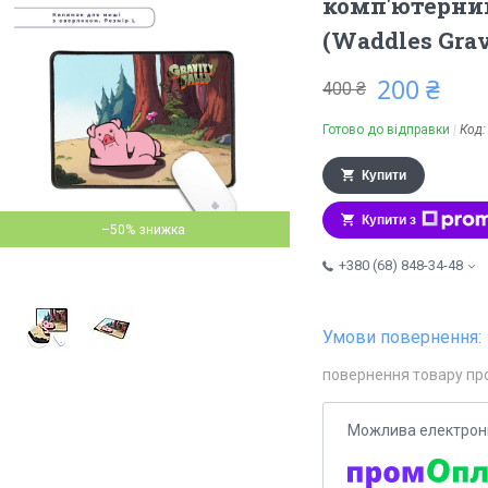
комп'ютерний
(Waddles Grav
200 ₴
400 ₴
Готово до відправки
Код
Купити
Купити з
–50%
+380 (68) 848-34-48
повернення товару пр