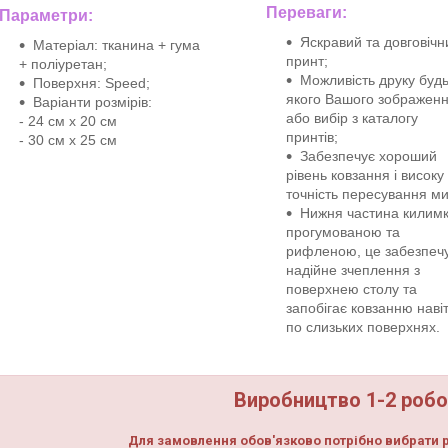
Переваги:
Параметри:
Яскравий та довговічн
Матеріал: тканина + гума
принт;
+ поліуретан;
Можливість друку будь
Поверхня: Speed;
якого Вашого зображен
Варіанти розмірів:
або вибір з каталогу
- 24 см х 20 см
принтів;
- 30 см х 25 см
Забезпечує хороший
рівень ковзання і високу
точність пересування ми
Нижня частина килимк
прогумованою та
рифленою, це забезпеч
надійне зчеплення з
поверхнею столу та
запобігає ковзанню наві
по слизьких поверхнях.
Виробництво 1-2 робо
Для замовлення обов'язково потрібно вибрати р