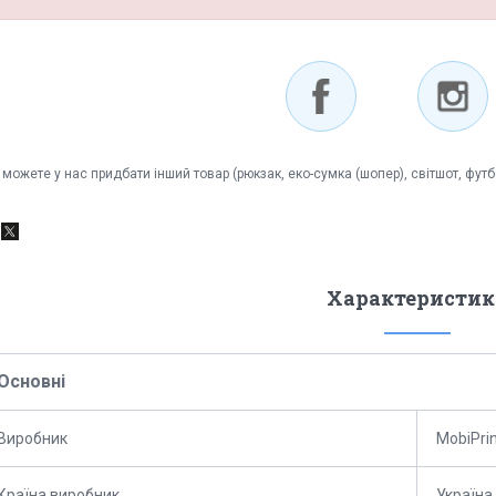
 можете у нас придбати інший товар (рюкзак, еко-сумка (шопер), світшот, фут
Характеристик
Основні
Виробник
MobiPri
Країна виробник
Україна