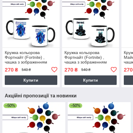
Кружка кольорова
Кружка кольорова
Круж
Фортнайт (Fortnite) ,
Фортнайт (Fortnite) ,
Майн
чашка з зображенням
чашка з зображенням
чашк
270
270
270
₴
₴
540 ₴
540 ₴
Купити
Купити
Акційні пропозиції та новинки
–50%
–50%