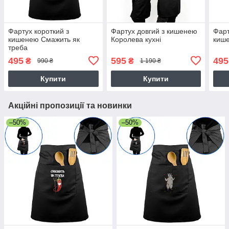
Фартух короткий з
Фартух довгий з кишенею
Фарт
кишенею Смажить як
Королева кухні
кише
треба
495
595
495
₴
₴
990 ₴
1 190 ₴
Купити
Купити
Акційні пропозиції та новинки
–50%
–50%