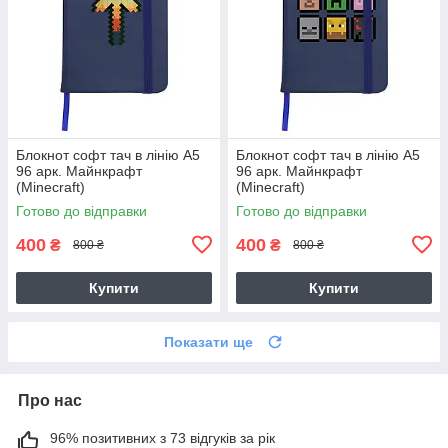
Блокнот софт тач в лінію А5
Блокнот софт тач в лінію А5
96 арк. Майнкрафт
96 арк. Майнкрафт
(Minecraft)
(Minecraft)
Готово до відправки
Готово до відправки
400
400
₴
₴
800 ₴
800 ₴
Купити
Купити
Показати ще
Про нас
96% позитивних з 73 відгуків за рік