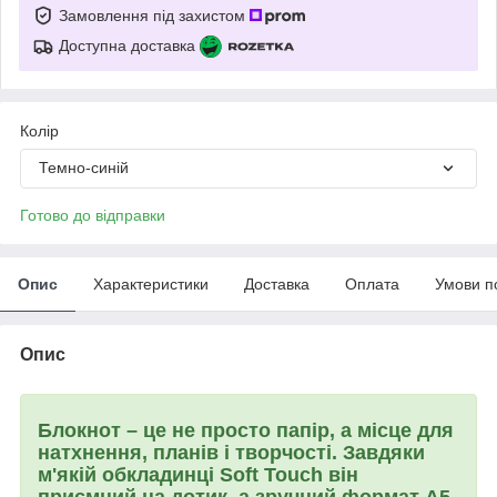
Замовлення під захистом
Доступна доставка
Колір
Темно-синій
Готово до відправки
Опис
Характеристики
Доставка
Оплата
Умови п
Опис
Блокнот – це не просто папір, а місце для
натхнення, планів і творчості. Завдяки
м'якій обкладинці Soft Touch він
приємний на дотик, а зручний формат A5