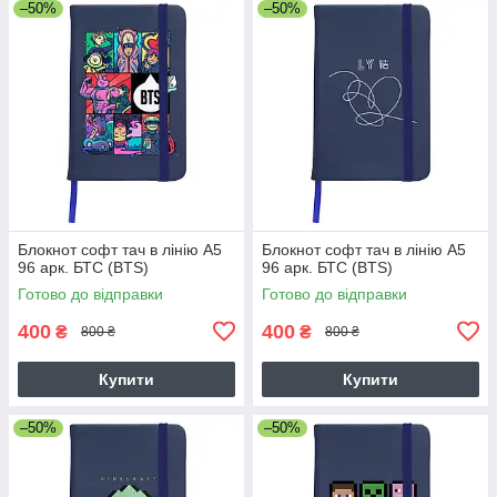
–50%
–50%
Блокнот софт тач в лінію А5
Блокнот софт тач в лінію А5
96 арк. БТС (BTS)
96 арк. БТС (BTS)
Готово до відправки
Готово до відправки
400
400
₴
₴
800 ₴
800 ₴
Купити
Купити
–50%
–50%