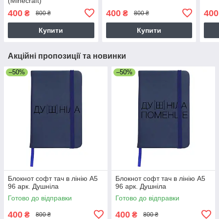
(Minecraft)
400
400
400
₴
₴
800 ₴
800 ₴
Купити
Купити
Акційні пропозиції та новинки
–50%
–50%
Блокнот софт тач в лінію А5
Блокнот софт тач в лінію А5
96 арк. Душніла
96 арк. Душніла
Готово до відправки
Готово до відправки
400
400
₴
₴
800 ₴
800 ₴