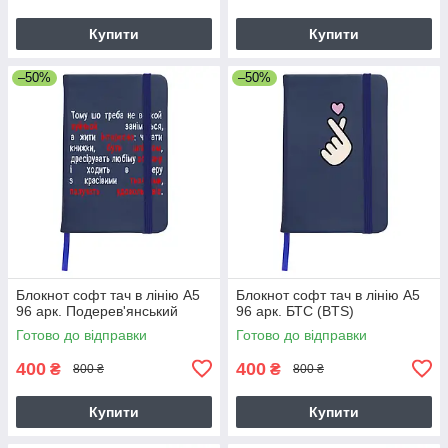
Купити
Купити
–50%
–50%
Блокнот софт тач в лінію А5
Блокнот софт тач в лінію А5
96 арк. Подерев'янський
96 арк. БТС (BTS)
Готово до відправки
Готово до відправки
400
400
₴
₴
800 ₴
800 ₴
Купити
Купити