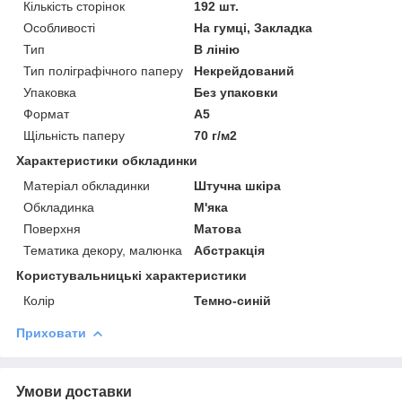
Кількість сторінок
192 шт.
Особливості
На гумці, Закладка
Тип
В лінію
Тип поліграфічного паперу
Некрейдований
Упаковка
Без упаковки
Формат
A5
Щільність паперу
70 г/м2
Характеристики обкладинки
Матеріал обкладинки
Штучна шкіра
Обкладинка
М'яка
Поверхня
Матова
Тематика декору, малюнка
Абстракція
Користувальницькі характеристики
Колір
Темно-синій
Приховати
Умови доставки