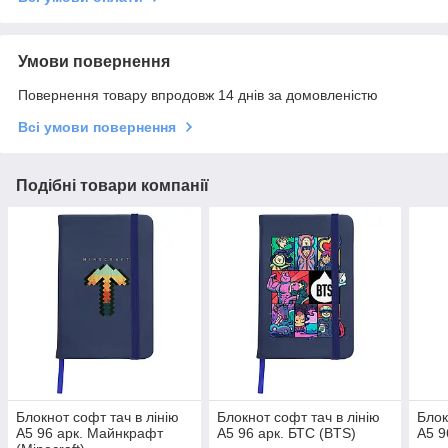
Умови повернення
Повернення товару впродовж 14 днів за домовленістю
Всі умови повернення
Подібні товари компанії
Блокнот софт тач в лінію
Блокнот софт тач в лінію
Блок
А5 96 арк. Майнкрафт
А5 96 арк. БТС (BTS)
А5 9