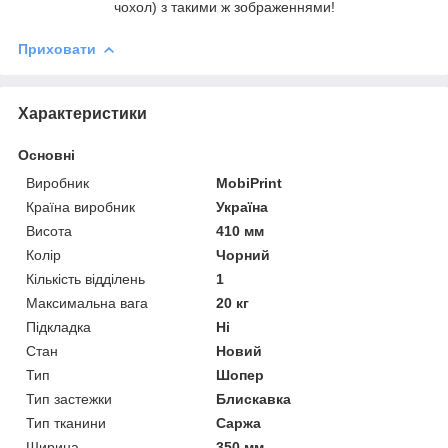
чохол) з такими ж зображеннями!
Приховати
Характеристики
Основні
Виробник
MobiPrint
Країна виробник
Україна
Висота
410 мм
Колір
Чорний
Кількість відділень
1
Максимальна вага
20 кг
Підкладка
Ні
Стан
Новий
Тип
Шопер
Тип застежки
Блискавка
Тип тканини
Саржа
Ширина
350 мм