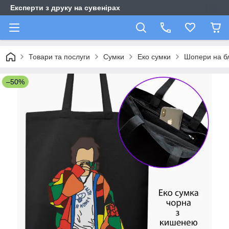
Експерти з друку на сувенірах
Товари та послуги
Сумки
Еко сумки
Шопери на бл
–50%