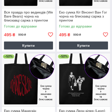
Вся правда про ведмедів (We
Еко сумка Кіт Вінсент Ван Гог
Bare Bears) чорна на
чорна на блискавці саржа з
блискавці саржа з принтом
принтом
Готово до відправки
Готово до відправки
495
495
₴
₴
990 ₴
990 ₴
Купити
Купити
–50%
–50%
Еко сумка Манескін
Еко сумка Леон кілер (Leon)