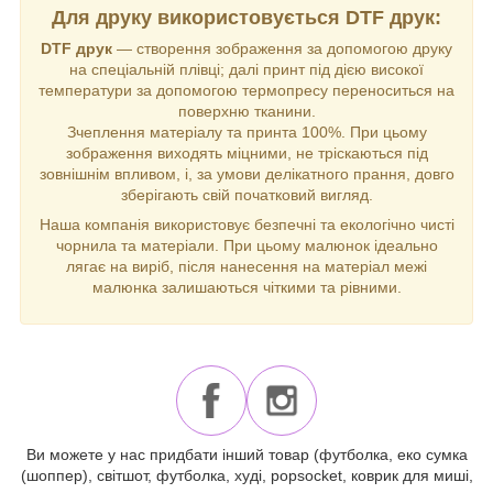
Для друку використовується DTF друк:
DTF друк
— створення зображення за допомогою друку
на спеціальній плівці; далі принт під дією високої
температури за допомогою термопресу переноситься на
поверхню тканини.
Зчеплення матеріалу та принта 100%. При цьому
зображення виходять міцними, не тріскаються під
зовнішнім впливом, і, за умови делікатного прання, довго
зберігають свій початковий вигляд.
Наша компанія використовує безпечні та екологічно чисті
чорнила та матеріали. При цьому малюнок ідеально
лягає на виріб, після нанесення на матеріал межі
малюнка залишаються чіткими та рівними.
Ви можете у нас придбати інший товар (футболка, еко сумка
(шоппер), світшот, футболка, худі, popsocket, коврик для миші,