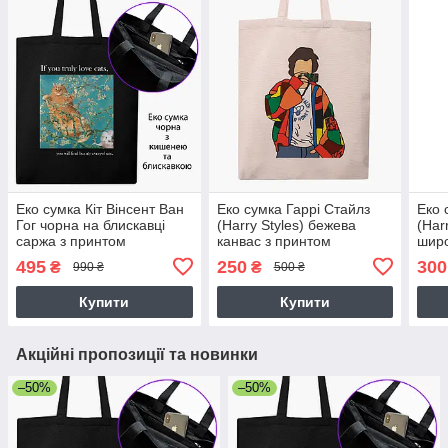
Еко сумка Кіт Вінсент Ван
Еко сумка Гаррі Стайлз
Еко 
Гог чорна на блискавці
(Harry Styles) бежева
(Har
саржа з принтом
канвас з принтом
широ
495
250
300
₴
₴
990 ₴
500 ₴
Купити
Купити
Акційні пропозиції та новинки
–50%
–50%