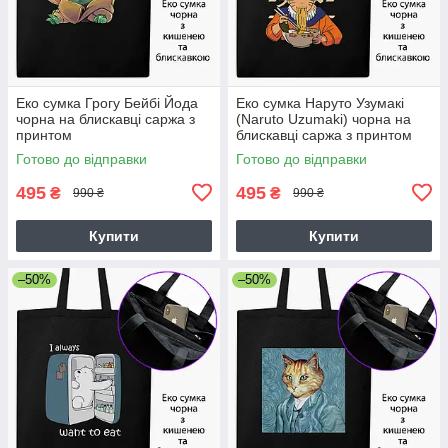
Еко сумка Грогу Бейбі Йода
Еко сумка Наруто Узумакі
чорна на блискавці саржа з
(Naruto Uzumaki) чорна на
принтом
блискавці саржа з принтом
Готово до відправки
Готово до відправки
495
495
₴
₴
990 ₴
990 ₴
Купити
Купити
–50%
–50%