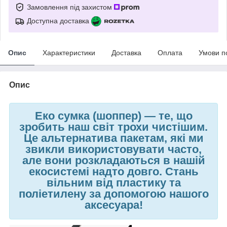
Замовлення під захистом
Доступна доставка
Опис
Характеристики
Доставка
Оплата
Умови п
Опис
Еко сумка (шоппер)
—
те, що
зробить наш світ трохи чистішим.
Це альтернатива пакетам, які ми
звикли використовувати часто,
але вони розкладаються в нашій
екосистемі надто довго. Стань
вільним від пластику та
поліетилену за допомогою нашого
аксесуара!