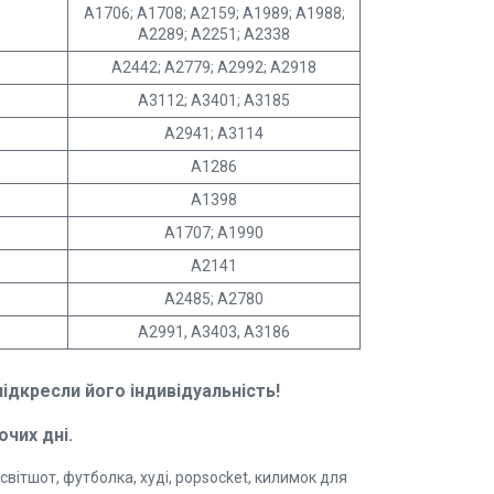
A1706; A1708; A2159; A1989; A1988;
A2289; A2251; A2338
A2442; А2779; А2992; A2918
A3112; А3401; А3185
A2941; A3114
A1286
A1398
A1707; A1990
A2141
A2485; А2780
A2991, A3403, A3186
дкресли його індивідуальність!
очих дні.
світшот, футболка, худі, popsocket, килимок для