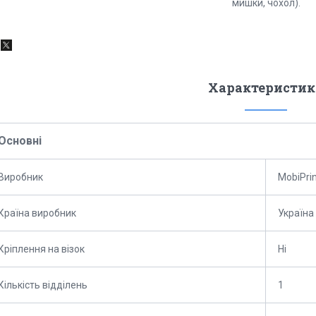
мишки, чохол).
Характеристик
Основні
Виробник
MobiPri
Країна виробник
Україна
Кріплення на візок
Ні
Кількість відділень
1