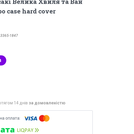
асакі Велика Хвиля та Ван
о case hard cover
:
3365-1847
отягом 14 днів
за домовленістю