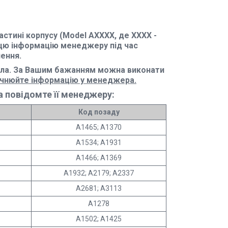
стині корпусу (Model AXXXX, де XXXX -
цю інформацію менеджеру під час
ення.
ла. За Вашим бажанням можна виконати
очнюйте інформацію у менеджера.
 повідомте її менеджеру:
Код позаду
A1465; A1370
A1534; A1931
A1466; A1369
A1932; A2179; A2337
A2681; A3113
A1278
A1502; A1425