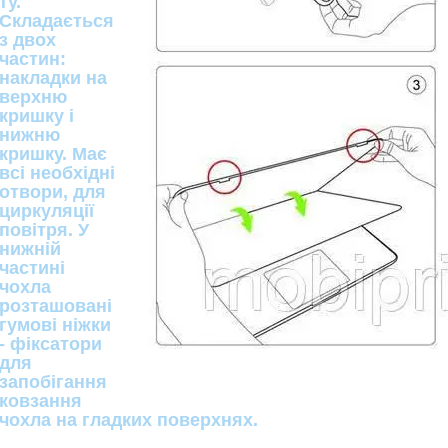
ту.
Складається
з двох
частин:
накладки на
верхню
кришку і
нижню
кришку. Має
всі необхідні
отвори, для
циркуляції
повітря. У
нижній
частині
чохла
розташовані
гумові ніжки
- фіксатори
для
запобігання
ковзання
чохла на гладких поверхнях.