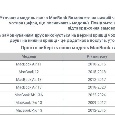
Уточнити модель свого MacBook Ви можете на нижній ча
чотири цифри, що позначають модель). Повідомте 
підтвердження замовл
а замовчуванням друк виконується на
верхній кришці
чох
друк і на
нижній кришці
-
це додаткова послуга, ут
Просто виберіть свою модель MacBook та
Модель
Рік випуску
MacBook Air 11
2010-2016
MacBook 12
2015-2018
MacBook Air 13
2012-2017
MacBook Air 13
2018-2020
MacBook Air 13.6
2022-2024
MacBook Pro 13
2009-2012
MacBook Pro 13
2012-2015