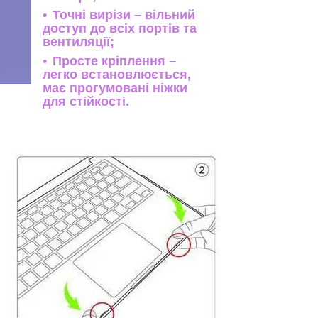
Точні вирізи – вільний
доступ до всіх портів та
вентиляції;
Просте кріплення –
легко встановлюється,
має прогумовані ніжки
для стійкості.