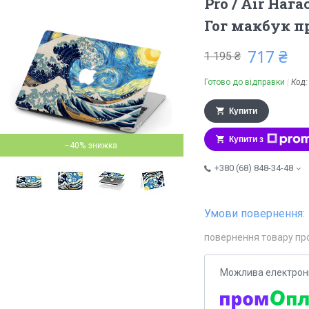
Pro / Air Наг
Гог макбук пр
717 ₴
1 195 ₴
Готово до відправки
Код
Купити
Купити з
–40%
+380 (68) 848-34-48
повернення товару пр