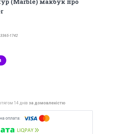
мур (Marble) макбук про
er
:
3365-1742
отягом 14 днів
за домовленістю