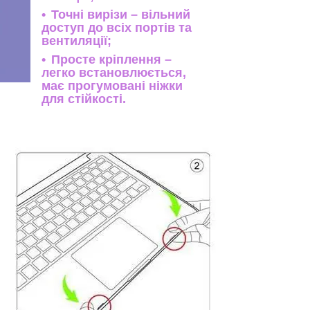
Точні вирізи – вільний
доступ до всіх портів та
вентиляції;
Просте кріплення –
легко встановлюється,
має прогумовані ніжки
для стійкості.