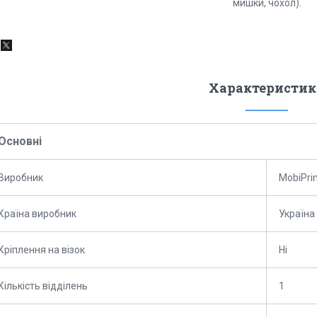
мишки, чохол).
Характеристик
Основні
Виробник
MobiPri
Країна виробник
Україна
Кріплення на візок
Ні
Кількість відділень
1