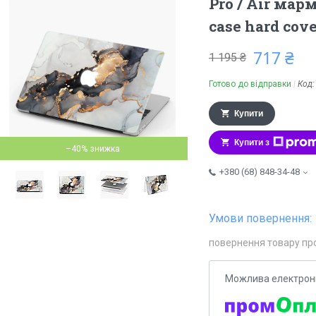
Pro / Air мар
case hard cov
717 ₴
1 195 ₴
Готово до відправки
Код
Купити
Купити з
–40%
+380 (68) 848-34-48
повернення товару пр