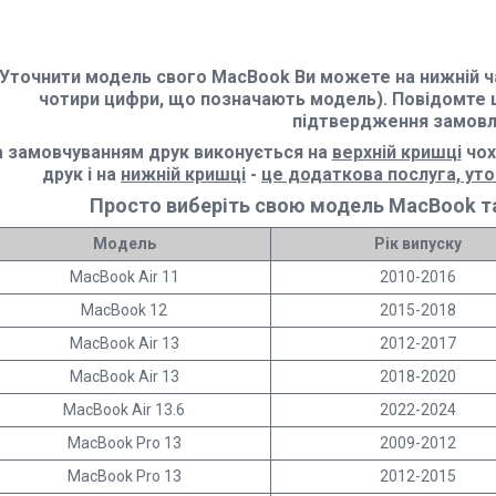
Уточнити модель свого MacBook Ви можете на нижній ча
чотири цифри, що позначають модель). Повідомте 
підтвердження замовл
а замовчуванням друк виконується на
верхній кришці
чох
друк і на
нижній кришці
-
це додаткова послуга, ут
Просто виберіть свою модель MacBook та
Модель
Рік випуску
MacBook Air 11
2010-2016
MacBook 12
2015-2018
MacBook Air 13
2012-2017
MacBook Air 13
2018-2020
MacBook Air 13.6
2022-2024
MacBook Pro 13
2009-2012
MacBook Pro 13
2012-2015