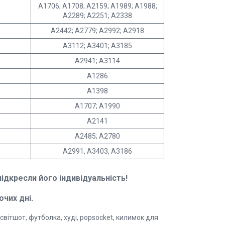
A1706; A1708; A2159; A1989; A1988;
A2289; A2251; A2338
A2442; А2779; А2992; A2918
A3112; А3401; А3185
A2941; A3114
A1286
A1398
A1707; A1990
A2141
A2485; А2780
A2991, A3403, A3186
дкресли його індивідуальність!
очих дні.
світшот, футболка, худі, popsocket, килимок для