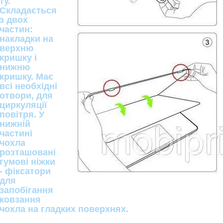
ту.
Складається
з двох
частин:
накладки на
верхню
кришку і
нижню
кришку. Має
всі необхідні
отвори, для
циркуляції
повітря. У
нижній
частині
чохла
розташовані
гумові ніжки
- фіксатори
для
запобігання
ковзання
чохла на гладких поверхнях.