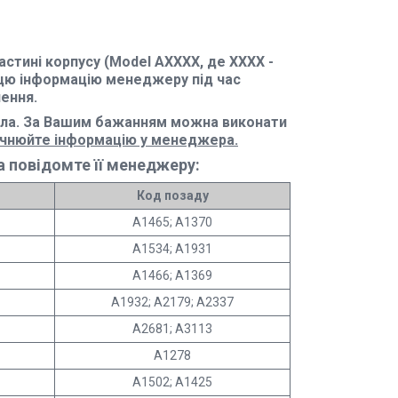
стині корпусу (Model AXXXX, де XXXX -
цю інформацію менеджеру під час
ення.
ла. За Вашим бажанням можна виконати
очнюйте інформацію у менеджера.
 повідомте її менеджеру:
Код позаду
A1465; A1370
A1534; A1931
A1466; A1369
A1932; A2179; A2337
A2681; A3113
A1278
A1502; A1425