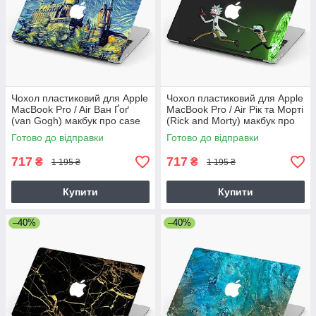
Чохол пластиковий для Apple
Чохол пластиковий для Apple
MacBook Pro / Air Ван Ґоґ
MacBook Pro / Air Рік та Морті
(van Gogh) макбук про case
(Rick and Morty) макбук про
hard cover
case hard cover
Готово до відправки
Готово до відправки
717
717
₴
₴
1 195 ₴
1 195 ₴
Купити
Купити
–40%
–40%