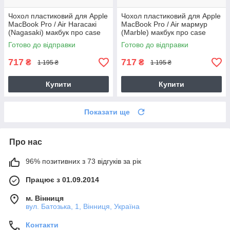
Чохол пластиковий для Apple
Чохол пластиковий для Apple
MacBook Pro / Air Нагасакі
MacBook Pro / Air мармур
(Nagasaki) макбук про case
(Marble) макбук про case
hard cover
hard cover
Готово до відправки
Готово до відправки
717
717
₴
₴
1 195 ₴
1 195 ₴
Купити
Купити
Показати ще
Про нас
96% позитивних з 73 відгуків за рік
Працює з 01.09.2014
м. Вінниця
вул. Батозька, 1, Вінниця, Україна
Контакти