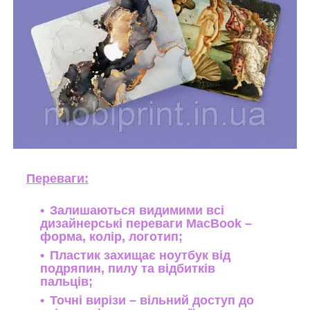
Переваги:
Залишаються видимими всі
дизайнерські переваги MacBook –
форма, колір, логотип;
Пластик захищає ноутбук від
подряпин, пилу та відбитків
пальців;
Точні вирізи – вільний доступ до