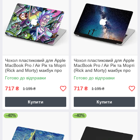
Чохол пластиковий для Apple
Чохол пластиковий для Apple
MacBook Pro / Air Рік та Морті
MacBook Pro / Air Рік та Морті
(Rick and Morty) макбук про
(Rick and Morty) макбук про
case hard cover
case hard cover
Готово до відправки
Готово до відправки
717
717
₴
₴
1 195 ₴
1 195 ₴
Купити
Купити
–40%
–40%