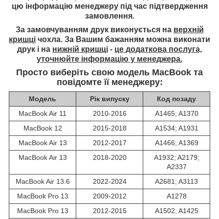
цю інформацію менеджеру під час підтвердження
замовлення.
За замовчуванням друк виконується на
верхній
кришці
чохла. За Вашим бажанням можна виконати
друк і на
нижній кришці
-
це додаткова послуга,
уточнюйте інформацію у менеджера.
Просто виберіть свою модель MacBook та
повідомте її менеджеру:
Модель
Рік випуску
Код позаду
MacBook Air 11
2010-2016
A1465; A1370
MacBook 12
2015-2018
A1534; A1931
MacBook Air 13
2012-2017
A1466; A1369
MacBook Air 13
2018-2020
A1932; A2179;
A2337
MacBook Air 13.6
2022-2024
A2681; A3113
MacBook Pro 13
2009-2012
A1278
MacBook Pro 13
2012-2015
A1502; A1425