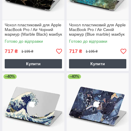
Чохол пластиковий для Apple
Чохол пластиковий для Apple
MacBook Pro / Air Чорний
MacBook Pro / Air Синій
мармур (Marble Black) макбук
мармур (Blue marble) макбук
про case hard cover
про case hard cover
Готово до відправки
Готово до відправки
717
717
₴
₴
1 195 ₴
1 195 ₴
Купити
Купити
–40%
–40%