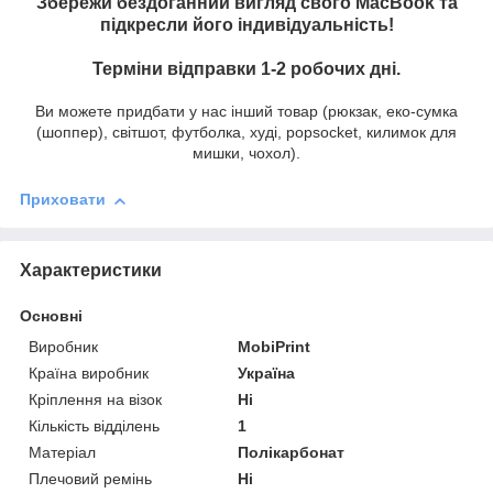
Збережи бездоганний вигляд свого MacBook та
підкресли його індивідуальність!
Терміни відправки 1-2 робочих дні.
Ви можете придбати у нас інший товар (рюкзак, еко-сумка
(шоппер), світшот, футболка, худі, popsocket, килимок для
мишки, чохол).
Приховати
Характеристики
Основні
Виробник
MobiPrint
Країна виробник
Україна
Кріплення на візок
Ні
Кількість відділень
1
Матеріал
Полікарбонат
Плечовий ремінь
Ні