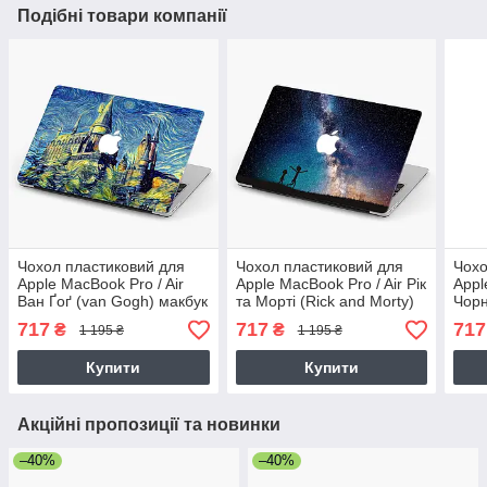
Подібні товари компанії
Чохол пластиковий для
Чохол пластиковий для
Чохо
Apple MacBook Pro / Air
Apple MacBook Pro / Air Рік
Appl
Ван Ґоґ (van Gogh) макбук
та Морті (Rick and Morty)
Чорн
про case hard cover
макбук про case hard
Blac
717
717
717
₴
₴
1 195 ₴
1 195 ₴
cover
hard
Купити
Купити
Акційні пропозиції та новинки
–40%
–40%