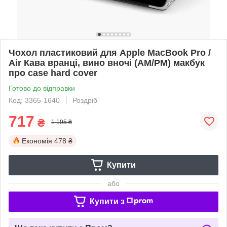
Чохол пластиковий для Apple MacBook Pro /
Air Кава вранці, вино вночі (AM/PM) макбук
про case hard cover
Готово до відправки
Код: 3365-1640
Роздріб
717
₴
1 195 ₴
Економія
478 ₴
Купити
або
Купити з