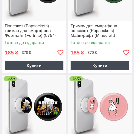
Попсокет (Popsockets)
Тримач для смартфона
тримач для смартфона
попсокет (Popsockets)
Фортнайт (Fortnite) (8754-
Майнкрафт (Minecraft)
1195)
Готово до відправки
Готово до відправки
185
185
₴
₴
370 ₴
370 ₴
Купити
Купити
–50%
–50%