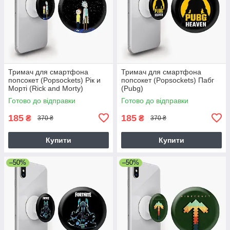
Тримач для смартфона
Тримач для смартфона
попсокет (Popsockets) Рік и
попсокет (Popsockets) Пабг
Морті (Rick and Morty)
(Pubg)
Готово до відправки
Готово до відправки
185
185
₴
₴
370 ₴
370 ₴
Купити
Купити
–50%
–50%