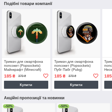
Подібні товари компанії
Тримач для смартфона
Тримач для смартфона
Три
попсокет (Popsockets)
попсокет (Popsockets)
попс
Майнкрафт (Minecraft)
Пубг Пабг (Pubg)
Неск
185
185
185
₴
₴
370 ₴
370 ₴
Купити
Купити
Акційні пропозиції та новинки
–50%
–50%