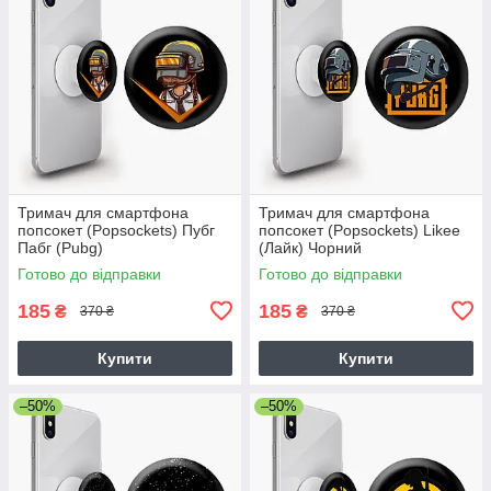
Тримач для смартфона
Тримач для смартфона
попсокет (Popsockets) Пубг
попсокет (Popsockets) Likee
Пабг (Pubg)
(Лайк) Чорний
Готово до відправки
Готово до відправки
185
185
₴
₴
370 ₴
370 ₴
Купити
Купити
–50%
–50%