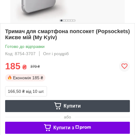
Тримач для смартфона попсокет (Popsockets)
Києве мій (My Kyiv)
Готово до відправки
Код: 8754-3707
Опт і роздріб
185
₴
370 ₴
Економія
185 ₴
166,50 ₴
від 10 шт.
Купити
або
Купити з