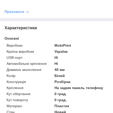
Приховати
Характеристики
Основні
Виробник
MobiPrint
Країна виробник
Україна
USB-порт
Ні
Автомобільне кріплення
Ні
Довжина захоплення
40 мм
Колір
Білий
Конструкція
Розбірна
Кріплення
На задню панель телефону
Кут обертання
0 град.
Кут повороту
0 град.
Матеріал
Пластик
Стан
Новий