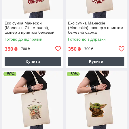
Еко сумка Манескін
Еко сумка Манескін
(Maneskin Zitti-e-buoni),
(Maneskin), шопер з принтом
шопер з принтом бежевий
бежевий саржа
саржа
Готово до відправки
Готово до відправки
350
350
₴
₴
700 ₴
700 ₴
Купити
Купити
–50%
–50%