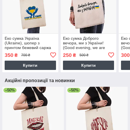
Еко сумка Україна
Еко сумка Доброго
Еко 
(Ukraine), шопер з
вечора, ми з України!
вечо
принтом бежевий саржа
(Good evening, we are
(Goo
from Ukraine!) бежева
from
350
250
300
₴
₴
700 ₴
500 ₴
канвас з принтом
широ
Купити
Купити
Акційні пропозиції та новинки
–50%
–50%