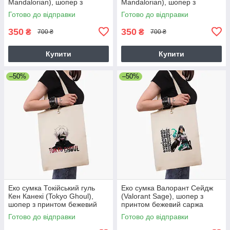
Mandalorian), шопер з
Mandalorian), шопер з
принтом бежевий саржа
принтом бежевий саржа
Готово до відправки
Готово до відправки
350
350
₴
₴
700 ₴
700 ₴
Купити
Купити
–50%
–50%
Еко сумка Токійський гуль
Еко сумка Валорант Сейдж
Кен Канекі (Tokyo Ghoul),
(Valorant Sage), шопер з
шопер з принтом бежевий
принтом бежевий саржа
саржа
Готово до відправки
Готово до відправки