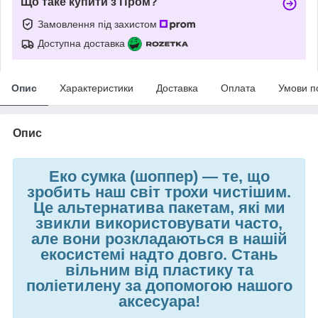
Що таке купити з Пром?
Замовлення під захистом
Доступна доставка
Опис
Характеристики
Доставка
Оплата
Умови п
Опис
Еко сумка (шоппер)
—
те, що
зробить наш світ трохи чистішим.
Це альтернатива пакетам, які ми
звикли використовувати часто,
але вони розкладаються в нашій
екосистемі надто довго. Стань
вільним від пластику та
поліетилену за допомогою нашого
аксесуара!