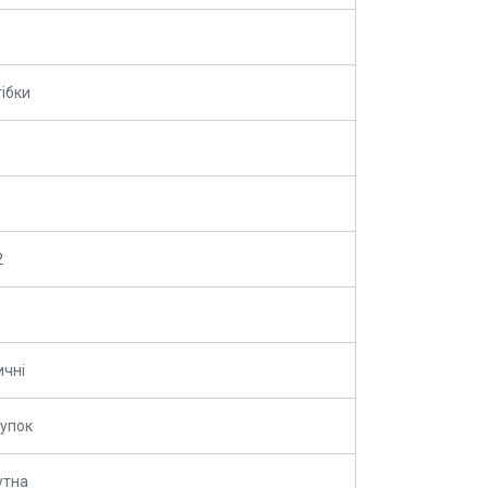
тібки
2
ичні
упок
утна