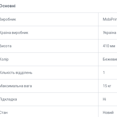
Основні
Виробник
MobiPri
Країна виробник
Україна
Висота
410 мм
Колір
Бежеви
Кількість відділень
1
Максимальна вага
15 кг
Підкладка
Ні
Стан
Новий