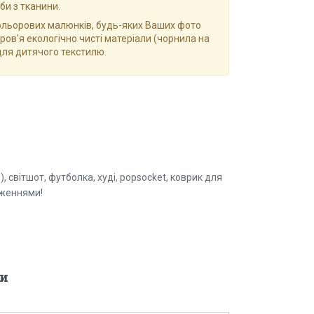
би з тканини.
ольорових малюнків, будь-яких Ваших фото
ов'я екологічно чисті матеріали (чорнила на
для дитячого текстилю.
 світшот, футболка, худі, popsocket, коврик для
аженнями!
и