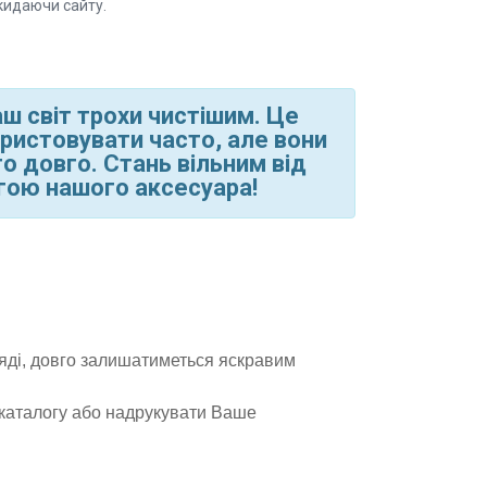
кидаючи сайту.
ш світ трохи чистішим. Це
ористовувати часто, але вони
о довго. Стань вільним від
гою нашого аксесуара!
яді, довго залишатиметься яскравим
 каталогу або надрукувати Ваше