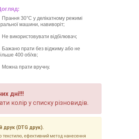
Догляд:
Прання 30°C у делікатному режимі
ральної машини, навиворіт;
Не використовувати відбілювач;
Бажано прати без віджиму або не
ільше 400 об/хв;
Можна прати вручну.
х дні!!!
ти колір у списку різновидів.
 друк (DTG друк).
 по текстилю, ефективний метод нанесення