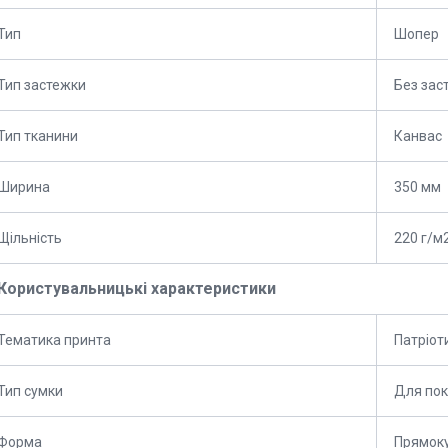
Тип
Шопер
Тип застежки
Без зас
Тип тканини
Канвас
Ширина
350 мм
Щільність
220 г/м
Користувальницькі характеристики
Тематика принта
Патріот
Тип сумки
Для пок
Форма
Прямок