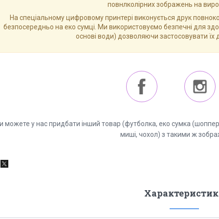
повнлколірних зображень на виро
На спеціальному цифровому принтері виконується друк повнок
безпосередньо на еко сумці. Ми використовуємо безпечні для здор
основі води) дозволяючи застосовувати їх 
и можете у нас придбати інший товар (футболка, еко сумка (шоппер),
миші, чохол) з такими ж зобр
Характеристик