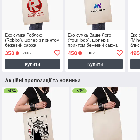
Еко сумка Роблокс
Еко сумка Ваше Лого
Еко 
(Roblox), шопер з принтом
(Your logo), шопер з
(Min
бежевий саржа
принтом бежевий саржа
блис
350
450
495
₴
₴
700 ₴
900 ₴
Купити
Купити
Акційні пропозиції та новинки
–50%
–50%