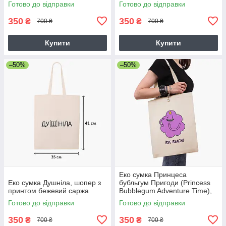
Готово до відправки
Готово до відправки
350
350
₴
₴
700 ₴
700 ₴
Купити
Купити
–50%
–50%
Еко сумка Принцеса
Еко сумка Душніла, шопер з
бубльгум Пригоди (Princess
принтом бежевий саржа
Bubblegum Adventure Time),
шопер з принтом бежевий
Готово до відправки
Готово до відправки
саржа
350
350
₴
₴
700 ₴
700 ₴