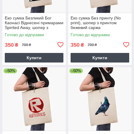
Еко сумка Безликий Бог
Еко сумка Без принту (No
Каонасі Віднесені примарами
print), шопер з принтом
Spirited Away, шопер з
бежевий саржа
принтом бежевий саржа
Готово до відправки
Готово до відправки
350
350
₴
₴
700 ₴
700 ₴
Купити
Купити
–50%
–50%