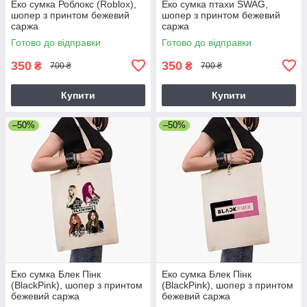
Еко сумка Роблокс (Roblox),
Еко сумка птахи SWAG,
шопер з принтом бежевий
шопер з принтом бежевий
саржа
саржа
Готово до відправки
Готово до відправки
350
350
₴
₴
700 ₴
700 ₴
Купити
Купити
–50%
–50%
Еко сумка Блек Пінк
Еко сумка Блек Пінк
(BlackPink), шопер з принтом
(BlackPink), шопер з принтом
бежевий саржа
бежевий саржа