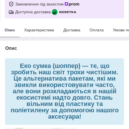
Замовлення під захистом
Доступна доставка
Опис
Характеристики
Доставка
Оплата
Умови п
Опис
Еко сумка (шоппер)
—
те, що
зробить наш світ трохи чистішим.
Це альтернатива пакетам, які ми
звикли використовувати часто,
але вони розкладаються в нашій
екосистемі надто довго. Стань
вільним від пластику та
поліетилену за допомогою нашого
аксесуара!