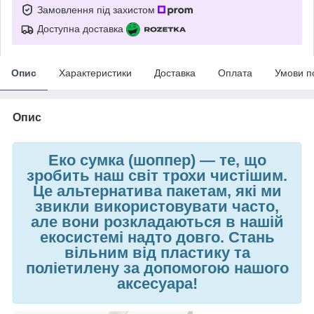
Замовлення під захистом
Доступна доставка
Опис
Характеристики
Доставка
Оплата
Умови п
Опис
Еко сумка (шоппер)
—
те, що
зробить наш світ трохи чистішим.
Це альтернатива пакетам, які ми
звикли використовувати часто,
але вони розкладаються в нашій
екосистемі надто довго. Стань
вільним від пластику та
поліетилену за допомогою нашого
аксесуара!