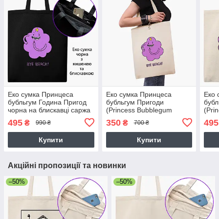
Еко сумка Принцеса
Еко сумка Принцеса
Еко 
бубльгум Година Пригод
бубльгум Пригоди
бубл
чорна на блискавці саржа
(Princess Bubblegum
(Pri
з принтом
Adventure Time), шопер з
Adve
495
350
495
₴
₴
990 ₴
700 ₴
принтом бежевий саржа
Купити
Купити
Акційні пропозиції та новинки
–50%
–50%