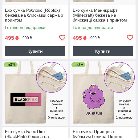
Еко сумка Роблокс (Roblox)
Еко сумка Майнкрафт
бежева на блискавці саржа з
(Minecraft) бежева на
принтом
блискавці саржа з принтом
Готово до відправки
Готово до відправки
495
495
₴
₴
990 ₴
990 ₴
Купити
Купити
–50%
–50%
Еко сумка Блек Пінк
Еко сумка Принцеса
(BlackPink) бежева на
бубльгум Година Пригод