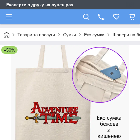
Експерти з друку на сувенірах
Товари та послуги
Сумки
Еко сумки
Шопери на бл
–50%