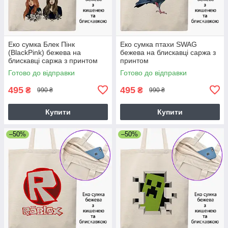
Еко сумка Блек Пінк
Еко сумка птахи SWAG
(BlackPink) бежева на
бежева на блискавці саржа з
блискавці саржа з принтом
принтом
Готово до відправки
Готово до відправки
495
495
₴
₴
990 ₴
990 ₴
Купити
Купити
–50%
–50%