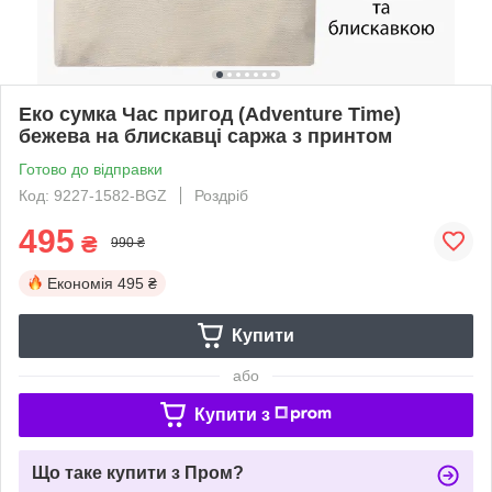
Еко сумка Час пригод (Adventure Time)
бежева на блискавці саржа з принтом
Готово до відправки
Код: 9227-1582-BGZ
Роздріб
495
₴
990 ₴
Економія
495 ₴
Купити
або
Купити з
Що таке купити з Пром?