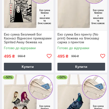
Еко сумка Безликий Бог
Еко сумка Без принту (No
Каонасі Віднесені примарами
print) бежева на блискавці
Spirited Away бежева на
саржа з принтом
блискавці саржа з принтом
Готово до відправки
Готово до відправки
495
495
₴
₴
990 ₴
990 ₴
Купити
Купити
–50%
–50%