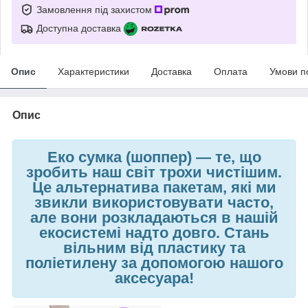
Замовлення під захистом
Доступна доставка
Опис
Характеристики
Доставка
Оплата
Умови п
Опис
Еко сумка (шоппер)
—
те, що
зробить наш світ трохи чистішим.
Це альтернатива пакетам, які ми
звикли використовувати часто,
але вони розкладаються в нашій
екосистемі надто довго. Стань
вільним від пластику та
поліетилену за допомогою нашого
аксесуара!