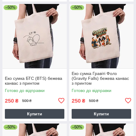
–50%
–50%
Еко сумка Гравіті Фолз
Еко сумка БТС (BTS) бежева
(Gravity Falls) бежева канвас
канвас з принтом
з принтом
Готово до відправки
Готово до відправки
250
250
₴
₴
500 ₴
500 ₴
Купити
Купити
–50%
–50%