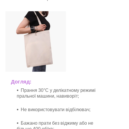
Догляд:
Прання 30°C у делікатному режимі
пральної машини, навиворіт;
Не використовувати відбілювач;
Бажано прати без віджиму або не
більше 400 об/хв;