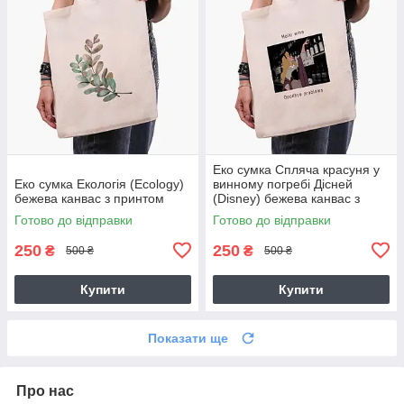
Еко сумка Спляча красуня у
Еко сумка Екологія (Ecology)
винному погребі Дісней
бежева канвас з принтом
(Disney) бежева канвас з
принтом
Готово до відправки
Готово до відправки
250
250
₴
₴
500 ₴
500 ₴
Купити
Купити
Показати ще
Про нас