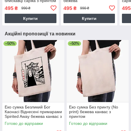
блискавці саржа з принтом
бежева
сарж
495
495
495
₴
₴
990 ₴
990 ₴
Купити
Купити
Акційні пропозиції та новинки
–50%
–50%
Еко сумка Безликий Бог
Еко сумка Без принту (No
Каонасі Віднесені примарами
print) бежева канвас з
Spirited Away бежева канвас з
принтом
принтом
Готово до відправки
Готово до відправки