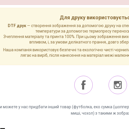
Для друку використовуєтьс
DTF друк
— створення зображення за допомогою друку на спеціа
температури за допомогою термопресу переноси
Зчеплення матеріалу та принта 100%. При цьому зображення вихо
впливом, і, за умови делікатного прання, довго збе
Наша компанія використовує безпечні та екологічно чисті чорнил
лягає на виріб, після нанесення на матеріал межі малюн
и можете у нас придбати інший товар (футболка, еко сумка (шоппер),
миші, чохол) з такими ж зобр