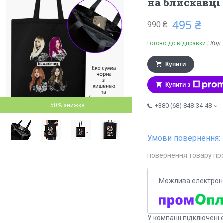
на блискавці
495 ₴
990 ₴
Готово до відправки
Код
Купити
Купити з
–50%
+380 (68) 848-34-48
повернення товару пр
У компанії підключені 