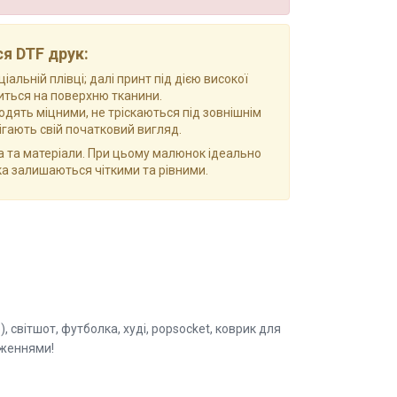
я DTF друк:
льній плівці; далі принт під дією високої
ться на поверхню тканини.
дять міцними, не тріскаються під зовнішнім
рігають свій початковий вигляд.
а та матеріали. При цьому малюнок ідеально
ка залишаються чіткими та рівними.
 світшот, футболка, худі, popsocket, коврик для
аженнями!