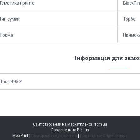
Тематика принта
BlackPi
Тип сумки
Торба
Форма
Прямок
Інформація для зам
Ціна:
495 ₴
Сайт створений на маркетплейсі
Prom.ua
Продавець на Bigl.ua
MobiPrint |
Поскаржитися на контент
|
Політика конфіденційності