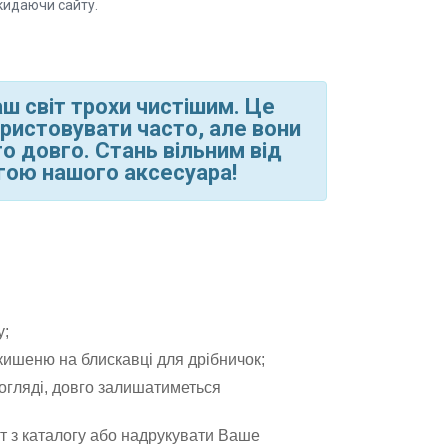
кидаючи сайту.
ш світ трохи чистішим. Це
ористовувати часто, але вони
о довго. Стань вільним від
гою нашого аксесуара!
у;
кишеню на блискавці для дрібничок;
огляді, довго залишатиметься
т з каталогу або надрукувати Ваше