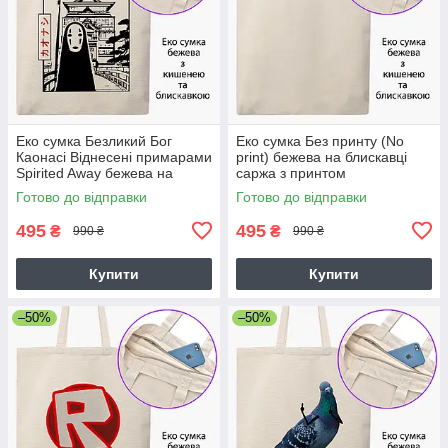
Еко сумка Безликий Бог
Еко сумка Без принту (No
Каонасі Віднесені примарами
print) бежева на блискавці
Spirited Away бежева на
саржа з принтом
блискавці саржа з принтом
Готово до відправки
Готово до відправки
495
495
₴
₴
990 ₴
990 ₴
Купити
Купити
–50%
–50%