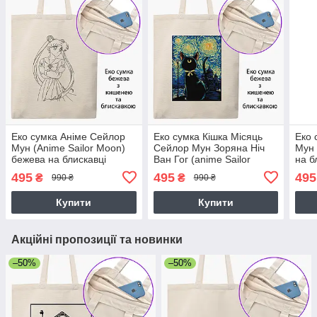
Еко сумка Аніме Сейлор
Еко сумка Кішка Місяць
Еко 
Мун (Anime Sailor Moon)
Сейлор Мун Зоряна Ніч
Мун 
бежева на блискавці
Ван Гог (anime Sailor
на б
саржа з принтом
Moon Cats and van Gogh)
при
495
495
495
₴
₴
990 ₴
990 ₴
бежева на блискавці
саржа з принтом
Купити
Купити
Акційні пропозиції та новинки
–50%
–50%