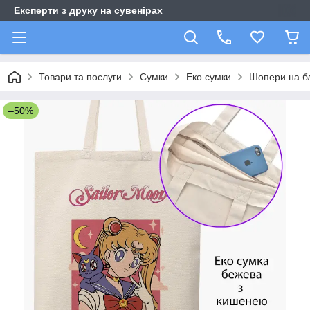
Експерти з друку на сувенірах
Товари та послуги
Сумки
Еко сумки
Шопери на бл
–50%