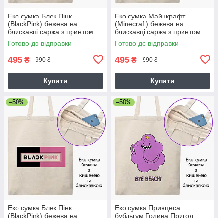
Еко сумка Блек Пінк
Еко сумка Майнкрафт
(BlackPink) бежева на
(Minecraft) бежева на
блискавці саржа з принтом
блискавці саржа з принтом
Готово до відправки
Готово до відправки
495
495
₴
₴
990 ₴
990 ₴
Купити
Купити
–50%
–50%
Еко сумка Блек Пінк
Еко сумка Принцеса
(BlackPink) бежева на
бубльгум Година Пригод