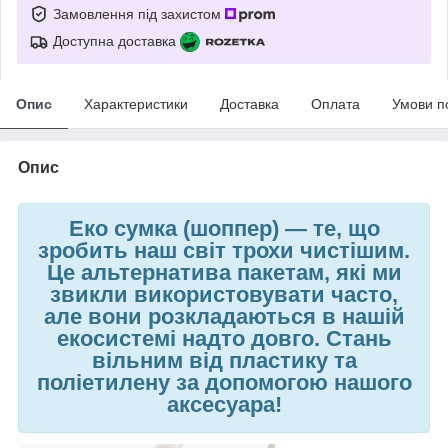
Замовлення під захистом
Доступна доставка
Опис
Характеристики
Доставка
Оплата
Умови п
Опис
Еко сумка (шоппер)
—
те, що
зробить наш світ трохи чистішим.
Це альтернатива пакетам, які ми
звикли використовувати часто,
але вони розкладаються в нашій
екосистемі надто довго. Стань
вільним від пластику та
поліетилену за допомогою нашого
аксесуара!