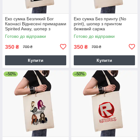
Еко сумка Безликий Бог
Еко сумка Без принту (No
Каонасі Віднесені примарами
print), шопер з принтом
Spirited Away, шопер з
бежевий саржа
принтом бежевий саржа
Готово до відправки
Готово до відправки
350
350
₴
₴
700 ₴
700 ₴
Купити
Купити
–50%
–50%