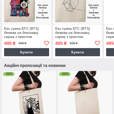
Еко сумка БТС (BTS)
Еко сумка БТС (BTS)
Еко 
бежева на блискавці
бежева на блискавці
беже
саржа з принтом
саржа з принтом
сарж
495
495
495
₴
₴
990 ₴
990 ₴
Купити
Купити
Акційні пропозиції та новинки
–50%
–50%