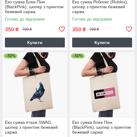
Еко сумка Блек Пінк
Еко сумка Роблокс (Roblox),
(BlackPink), шопер з принтом
шопер з принтом бежевий
бежевий саржа
саржа
Готово до відправки
Готово до відправки
350
350
₴
₴
700 ₴
700 ₴
Купити
Купити
–50%
–50%
Еко сумка птахи SWAG,
Еко сумка Блек Пінк
шопер з принтом бежевий
(BlackPink), шопер з принтом
саржа
бежевий саржа