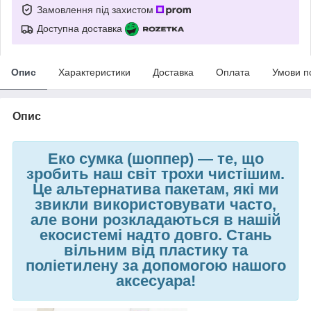
Замовлення під захистом
Доступна доставка
Опис
Характеристики
Доставка
Оплата
Умови п
Опис
Еко сумка (шоппер)
—
те, що
зробить наш світ трохи чистішим.
Це альтернатива пакетам, які ми
звикли використовувати часто,
але вони розкладаються в нашій
екосистемі надто довго. Стань
вільним від пластику та
поліетилену за допомогою нашого
аксесуара!