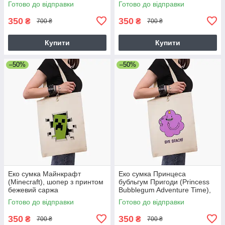
Готово до відправки
Готово до відправки
350
350
₴
₴
700 ₴
700 ₴
Купити
Купити
–50%
–50%
Еко сумка Майнкрафт
Еко сумка Принцеса
(Minecraft), шопер з принтом
бубльгум Пригоди (Princess
бежевий саржа
Bubblegum Adventure Time),
шопер з принтом бежевий
Готово до відправки
Готово до відправки
саржа
350
350
₴
₴
700 ₴
700 ₴