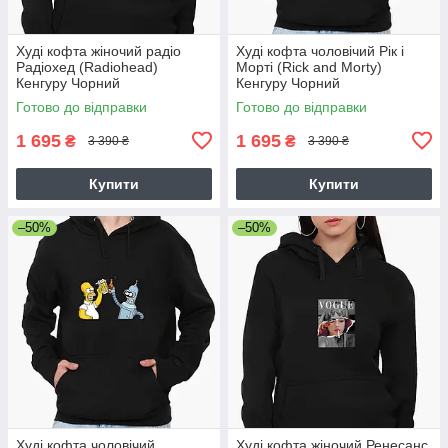
Худі кофта жіночий радіо
Худі кофта чоловічий Рік і
Радіохед (Radiohead)
Морті (Rick and Morty)
Кенгуру Чорний
Кенгуру Чорний
Готово до відправки
Готово до відправки
1 695
1 695
₴
₴
3 390 ₴
3 390 ₴
Купити
Купити
–50%
–50%
Худі кофта чоловічий
Худі кофта жіночий Ренесанс