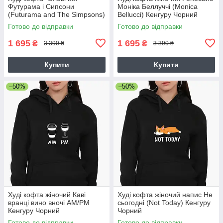
Футурама і Сипсони
Моніка Беллуччі (Monica
(Futurama and The Simpsons)
Bellucci) Кенгуру Чорний
Кенгуру Чорний
Готово до відправки
Готово до відправки
1 695
1 695
₴
₴
3 390 ₴
3 390 ₴
Купити
Купити
–50%
–50%
Худі кофта жіночий Каві
Худі кофта жіночий напис Не
вранці вино вночі AM/PM
сьогодні (Not Today) Кенгуру
Кенгуру Чорний
Чорний
Готово до відправки
Готово до відправки