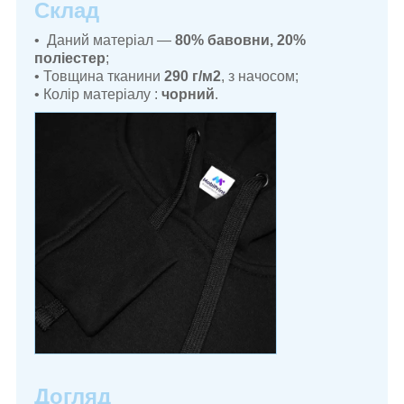
Склад
• Даний матеріал —
80% бавовни, 20%
поліестер
;
• Товщина тканини
290 г/м2
, з начосом;
• Колір матеріалу :
чорний
.
Догляд