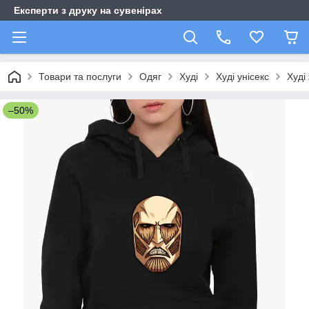
Експерти з друку на сувенірах
Товари та послуги
Одяг
Худі
Худі унісекс
Худі
–50%