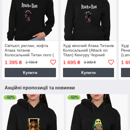
Світшот, реглан, кофта
Худі жіночий Атака Титанів
Худі
Атака титанів
Колосальний (Attack on
Рене
Колосальний Титан лого (
Titan) Кенгуру Чорний
(Lan
Attack on Titan logo),
Чор
1 395
1 695
1 6
₴
₴
2 790 ₴
3 390 ₴
світшот з принтом Аніме
Купити
Купити
Акційні пропозиції та новинки
–50%
–50%