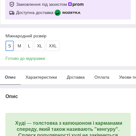
Замовлення під захистом
Доступна доставка
Міжнародний розмір
S
M
L
XL
XXL
Готово до відправки
Опис
Характеристики
Доставка
Оплата
Умови п
Опис
Худі
—
толстовка з капюшоном і карманами
спереду, який також називають "кенгуру".
Сплеск популярності худі не закінчиться