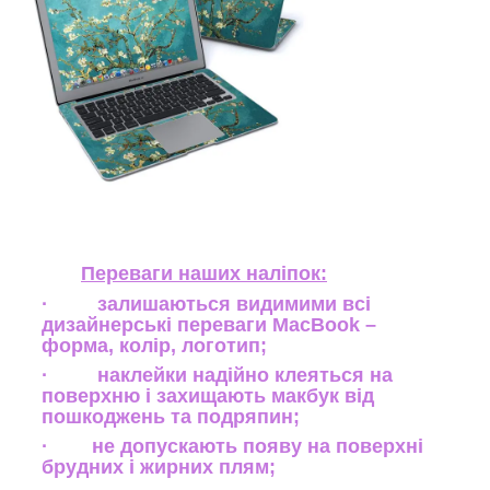
Переваги наших наліпок:
· залишаються видимими всі
дизайнерські переваги MacBook –
форма, колір, логотип;
· наклейки надійно клеяться на
поверхню і захищають макбук від
пошкоджень та подряпин;
· не допускають появу на поверхні
брудних і жирних плям;