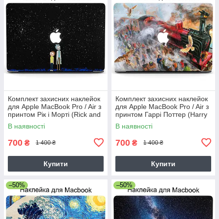
Комплект захисних наклейок
Комплект захисних наклейок
для Apple MacBook Pro / Air з
для Apple MacBook Pro / Air з
принтом Рік і Морті (Rick and
принтом Гаррі Поттер (Harry
Morty)
Potter)
В наявності
В наявності
700
700
₴
₴
1 400 ₴
1 400 ₴
Купити
Купити
–50%
–50%