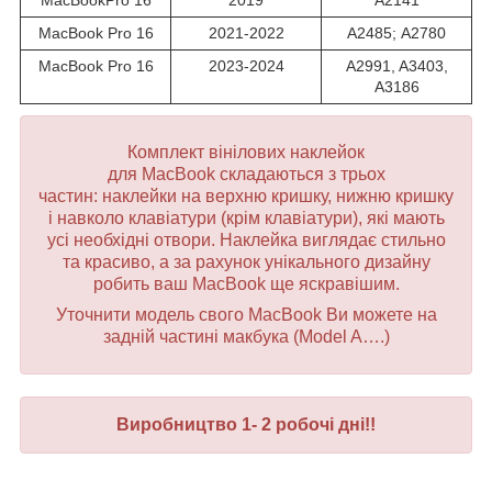
MacBook Pro 16
2021-2022
A2485; А2780
MacBook Pro 16
2023-2024
A2991, A3403,
A3186
Комплект вінілових наклейок
для MacBook складаються з трьох
частин: наклейки на верхню кришку, нижню кришку
і навколо клавіатури (крім клавіатури), які мають
усі необхідні отвори. Наклейка виглядає стильно
та красиво, а за рахунок унікального дизайну
робить ваш MacBook ще яскравішим.
Уточнити модель свого MacBook Ви можете на
задній частині макбука (Model A….)
Виробництво 1- 2 робочі дні!!