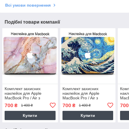
Всі умови повернення
Подібні товари компанії
Комплект захисних
Комплект захисних
Комп
наклейок для Apple
наклейок для Apple
накл
MacBook Pro / Air з
MacBook Pro / Air з
MacB
принтом Мармур (Marble)
принтом Нагасакі Велика
прин
700
700
700
₴
₴
1 400 ₴
1 400 ₴
Хвиля і Ван Гог Зоряна Ніч
Діджи
Nagasaki
art)
Купити
Купити