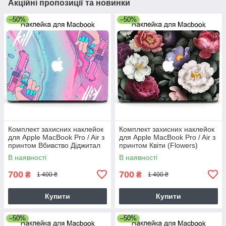
Акційні пропозиції та новинки
–50%
–50%
Комплект захисних наклейок
Комплект захисних наклейок
для Apple MacBook Pro / Air з
для Apple MacBook Pro / Air з
принтом Вбивство Діджитал
принтом Квіти (Flowers)
Арт (Kill Digital art)
В наявності
В наявності
700
700
₴
₴
1 400 ₴
1 400 ₴
Купити
Купити
–50%
–50%