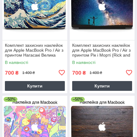
Комплект захисних наклейок
Комплект захисних наклейок
для Apple MacBook Pro / Air з
для Apple MacBook Pro / Air з
принтом Нагасакі Велика
принтом Рік і Морті (Rick and
Хвиля і Ван Гог Зоряна Ніч
Morty)
В наявності
В наявності
Nagasaki
700
700
₴
₴
1 400 ₴
1 400 ₴
Купити
Купити
–50%
–50%