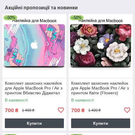
Акційні пропозиції та новинки
–50%
–50%
Комплект захисних наклейок
Комплект захисних наклейок
для Apple MacBook Pro / Air з
для Apple MacBook Pro / Air з
принтом Вбивство Діджитал
принтом Квіти (Flowers)
Арт (Kill Digital art)
В наявності
В наявності
700
700
₴
₴
1 400 ₴
1 400 ₴
Купити
Купити