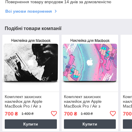
Повернення товару впродовж 14 днів за домовленістю
Всі умови повернення
Подібні товари компанії
Комплект захисних
Комплект захисних
Комп
наклейок для Apple
наклейок для Apple
накл
MacBook Pro / Air з
MacBook Pro / Air з
MacB
принтом Гаррі Поттер
принтом Вбивство
прин
700
700
700
₴
₴
1 400 ₴
1 400 ₴
(Harry Potter)
Діджитал Арт (Kill Digital
Хвил
art)
Naga
Купити
Купити