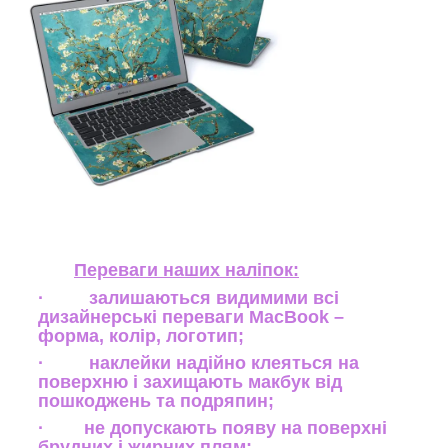
Переваги наших наліпок:
· залишаються видимими всі
дизайнерські переваги MacBook –
форма, колір, логотип;
· наклейки надійно клеяться на
поверхню і захищають макбук від
пошкоджень та подряпин;
· не допускають появу на поверхні
брудних і жирних плям;