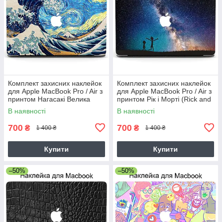
Комплект захисних наклейок
Комплект захисних наклейок
для Apple MacBook Pro / Air з
для Apple MacBook Pro / Air з
принтом Нагасакі Велика
принтом Рік і Морті (Rick and
Хвиля і Ван Гог Зоряна Ніч
Morty)
В наявності
В наявності
Nagasaki
700
700
₴
₴
1 400 ₴
1 400 ₴
Купити
Купити
–50%
–50%