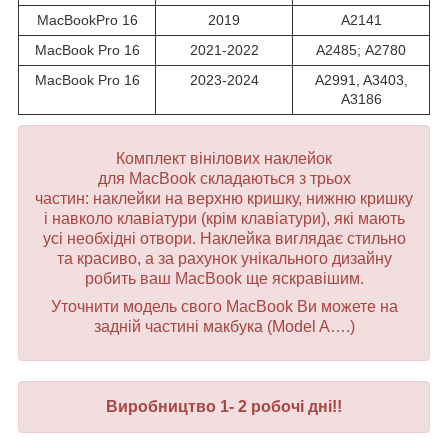
MacBookPro 16
2019
A2141
MacBook Pro 16
2021-2022
A2485; А2780
MacBook Pro 16
2023-2024
A2991, A3403,
A3186
Комплект вінілових наклейок
для MacBook складаються з трьох
частин: наклейки на верхню кришку, нижню кришку
і навколо клавіатури (крім клавіатури), які мають
усі необхідні отвори. Наклейка виглядає стильно
та красиво, а за рахунок унікального дизайну
робить ваш MacBook ще яскравішим.
Уточнити модель свого MacBook Ви можете на
задній частині макбука (Model A….)
Виробництво 1- 2 робочі дні!!