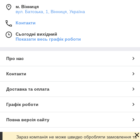
м. Вінниця
вул. Батозька, 1, Вінниця, Україна
Контакти
Сьогодні вихідний
Показати весь графік роботи
Про нас
Контакти
Доставка та оплата
Графік роботи
Повна версія сайту
Сайт створено на маркетплейсі
Prom.ua
Зараз компанія не може швидко обробляти замовлення та