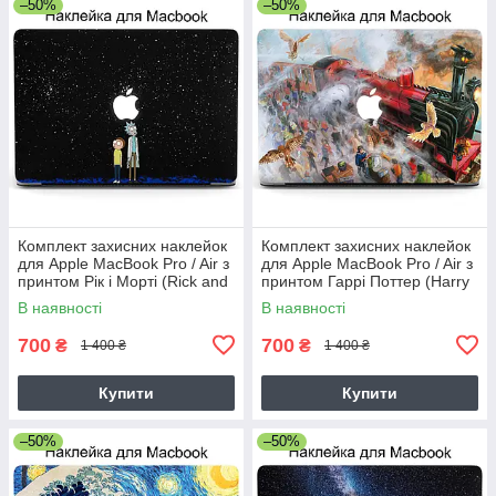
–50%
–50%
Комплект захисних наклейок
Комплект захисних наклейок
для Apple MacBook Pro / Air з
для Apple MacBook Pro / Air з
принтом Рік і Морті (Rick and
принтом Гаррі Поттер (Harry
Morty)
Potter)
В наявності
В наявності
700
700
₴
₴
1 400 ₴
1 400 ₴
Купити
Купити
–50%
–50%