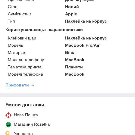
Стан
Новий
Сумісність з
Apple
Тип
Наклейка на корпус
Користувальницькі характеристики
Клейовий шар
Наклейка на корпус
Мoдель
MacBook Pro/Air
Матеріал
Вініл
Модель телефону
MacBook
Тематика принта
Планети
Моделі телефона
MacBook
Приховати
Умови доставки
Нова Пошта
Магазини Rozetka
Укрпошта