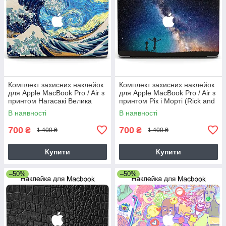
Комплект захисних наклейок
Комплект захисних наклейок
для Apple MacBook Pro / Air з
для Apple MacBook Pro / Air з
принтом Нагасакі Велика
принтом Рік і Морті (Rick and
Хвиля і Ван Гог Зоряна Ніч
Morty)
В наявності
В наявності
Nagasaki
700
700
₴
₴
1 400 ₴
1 400 ₴
Купити
Купити
–50%
–50%