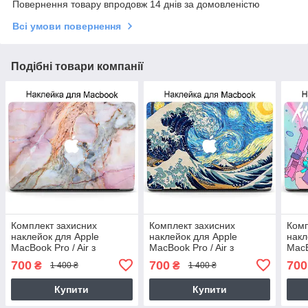
Повернення товару впродовж 14 днів за домовленістю
Всі умови повернення
Подібні товари компанії
Комплект захисних
Комплект захисних
Комп
наклейок для Apple
наклейок для Apple
накл
MacBook Pro / Air з
MacBook Pro / Air з
MacB
принтом Мармур (Marble)
принтом Нагасакі Велика
прин
700
700
700
₴
₴
1 400 ₴
1 400 ₴
Хвиля і Ван Гог Зоряна Ніч
Діджи
Nagasaki
art)
Купити
Купити