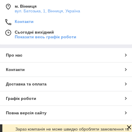
м. Вінниця
вул. Батозька, 1, Вінниця, Україна
Контакти
Сьогодні вихідний
Показати весь графік роботи
Про нас
Контакти
Доставка та оплата
Графік роботи
Повна версія сайту
Сайт створено на маркетплейсі
Prom.ua
Зараз компанія не може швидко обробляти замовлення та