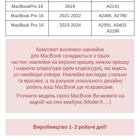
MacBookPro 16
2019
A2141
MacBook Pro 16
2021-2022
A2485; А2780
MacBook Pro 16
2023-2024
A2991, A3403,
A3186
Комплект вінілових наклейок
для MacBook складаються з трьох
частин: наклейки на верхню кришку, нижню кришку
і навколо клавіатури (крім клавіатури), які мають
усі необхідні отвори. Наклейка виглядає стильно
та красиво, а за рахунок унікального дизайну
робить ваш MacBook ще яскравішим.
Уточнити модель свого MacBook Ви можете на
задній частині макбука (Model A….)
Виробництво 1- 2 робочі дні!!