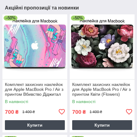
Акційні пропозиції та новинки
–50%
–50%
Комплект захисних наклейок
Комплект захисних наклейок
для Apple MacBook Pro / Air з
для Apple MacBook Pro / Air з
принтом Вбивство Діджитал
принтом Квіти (Flowers)
Арт (Kill Digital art)
В наявності
В наявності
700
700
₴
₴
1 400 ₴
1 400 ₴
Купити
Купити