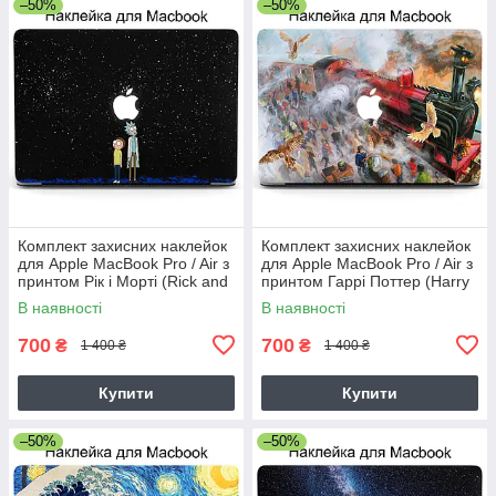
–50%
–50%
Комплект захисних наклейок
Комплект захисних наклейок
для Apple MacBook Pro / Air з
для Apple MacBook Pro / Air з
принтом Рік і Морті (Rick and
принтом Гаррі Поттер (Harry
Morty)
Potter)
В наявності
В наявності
700
700
₴
₴
1 400 ₴
1 400 ₴
Купити
Купити
–50%
–50%