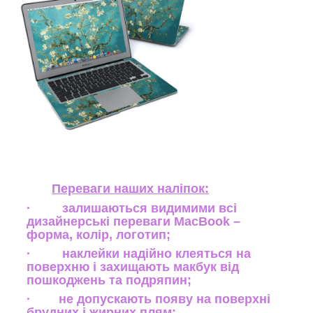
Переваги наших наліпок:
· залишаються видимими всі
дизайнерські переваги MacBook –
форма, колір, логотип;
· наклейки надійно клеяться на
поверхню і захищають макбук від
пошкоджень та подряпин;
· не допускають появу на поверхні
брудних і жирних плям;