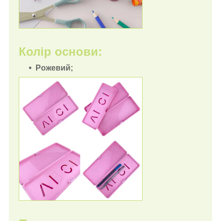
Колір основи:
Рожевий;