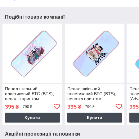
Подібні товари компанії
Пенал шкільний
Пенал шкільний
Пена
пластиковий БТС (BTS),
пластиковий БТС (BTS),
плас
пенал з принтом
пенал з принтом
(Adv
при
395
395
395
₴
₴
790 ₴
790 ₴
Купити
Купити
Акційні пропозиції та новинки