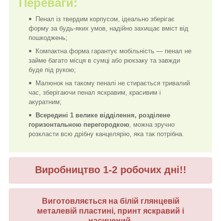
Переваги:
Пенал із твердим корпусом, ідеально зберігає
форму за будь-яких умов, надійно захищає вміст від
пошкоджень;
Компактна форма гарантує мобільність — пенал не
займе багато місця в сумці або рюкзаку та завжди
буде під рукою;
Малюнок на такому пеналі не стирається тривалий
час, зберігаючи пенал яскравим, красивим і
акуратним;
Всередині 1 велике відділення, розділене
горизонтальною перегородкою
, можна зручно
розкласти всю дрібну канцелярію, яка так потрібна.
Виробництво 1-2 робочих дні!!
Виготовляється на білій глянцевій
металевій
пластині, принт яскравий і
насиче
ний
.