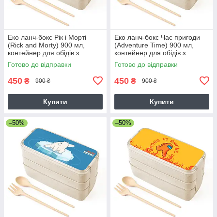
Еко ланч-бокс Рік і Морті
Еко ланч-бокс Час пригоди
(Rick and Morty) 900 мл,
(Adventure Time) 900 мл,
контейнер для обідів з
контейнер для обідів з
виделкою і ложкою
виделкою і ложкою
Готово до відправки
Готово до відправки
450
450
₴
₴
900 ₴
900 ₴
Купити
Купити
–50%
–50%