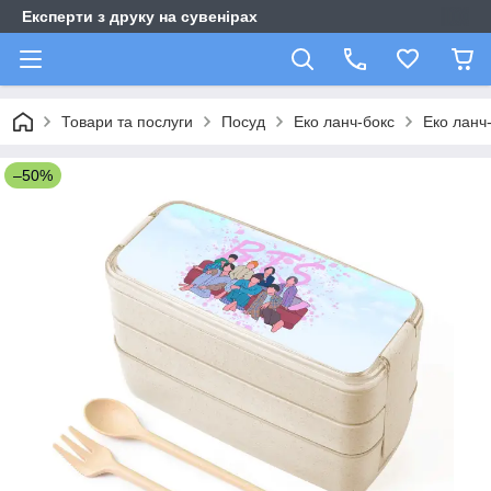
Експерти з друку на сувенірах
Товари та послуги
Посуд
Еко ланч-бокс
Еко ланч
–50%