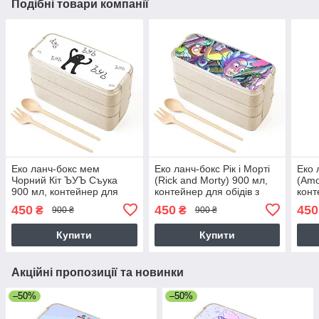
Подібні товари компанії
Еко ланч-бокс мем
Еко ланч-бокс Рік і Морті
Еко 
Чорний Кіт ЪУЪ Съука
(Rick and Morty) 900 мл,
(Amo
900 мл, контейнер для
контейнер для обідів з
конт
обідів з виделкою і ложкою
виделкою і ложкою
виде
450
450
450
₴
₴
900 ₴
900 ₴
Купити
Купити
Акційні пропозиції та новинки
–50%
–50%