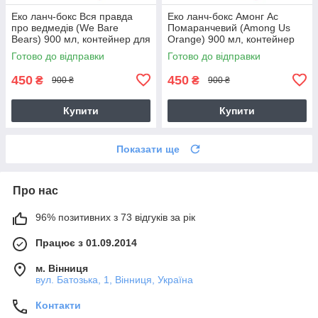
Еко ланч-бокс Вся правда
Еко ланч-бокс Амонг Ас
про ведмедів (We Bare
Помаранчевий (Among Us
Bears) 900 мл, контейнер для
Orange) 900 мл, контейнер
обідів з виделкою і ложкою
для обідів з виделкою і
Готово до відправки
Готово до відправки
ложкою
450
450
₴
₴
900 ₴
900 ₴
Купити
Купити
Показати ще
Про нас
96% позитивних з 73 відгуків за рік
Працює з 01.09.2014
м. Вінниця
вул. Батозька, 1, Вінниця, Україна
Контакти