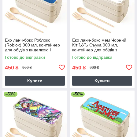
Еко ланч-бокс Роблокс
Еко ланч-бокс мем Чорний
(Roblox) 900 мл, контейнер
Кіт ЪУЪ Съука 900 мл,
для обідів з виделкою і
контейнер для обідів з
ложкою
виделкою і ложкою
Готово до відправки
Готово до відправки
450
450
₴
₴
900 ₴
900 ₴
Купити
Купити
–50%
–50%