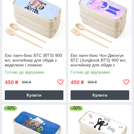
Еко ланч-бокс БТС (BTS) 900
Еко ланч-бокс Чон Джонгук
мл, контейнер для обідів з
БТС (Jungkook BTS) 900 мл,
виделкою і ложкою
контейнер для обідів з
виделкою і ложкою
Готово до відправки
Готово до відправки
450
450
₴
₴
900 ₴
900 ₴
Купити
Купити
–50%
–50%