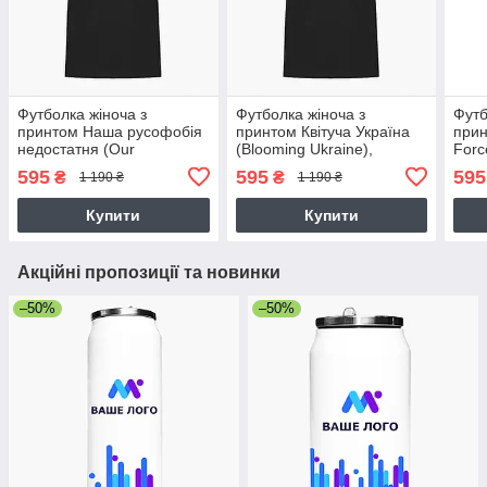
Футболка жіноча з
Футболка жіноча з
Футб
принтом Наша русофобія
принтом Квітуча Україна
прин
недостатня (Our
(Blooming Ukraine),
Forc
Russophobia is
футболка для жінок про
футб
595
595
595
₴
₴
1 190 ₴
1 190 ₴
insufficient), футболка для
Патріотичні
Патр
жінок про Патріотичні
Купити
Купити
Акційні пропозиції та новинки
–50%
–50%