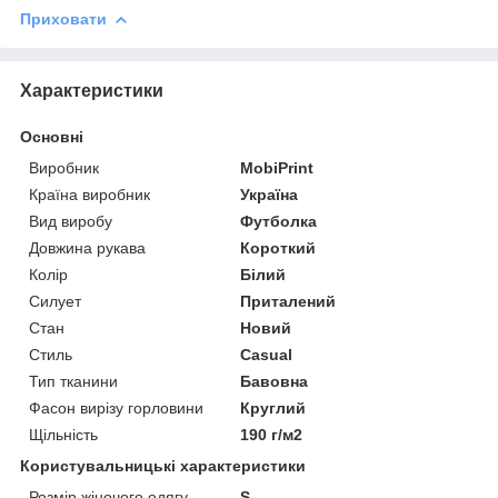
Приховати
Характеристики
Основні
Виробник
MobiPrint
Країна виробник
Україна
Вид виробу
Футболка
Довжина рукава
Короткий
Колір
Білий
Силует
Приталений
Стан
Новий
Стиль
Casual
Тип тканини
Бавовна
Фасон вирізу горловини
Круглий
Щільність
190 г/м2
Користувальницькі характеристики
Розмір жіночого одягу
S