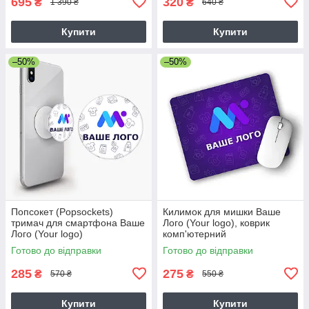
695
320
₴
₴
1 390 ₴
640 ₴
Купити
Купити
–50%
–50%
Попсокет (Popsockets)
Килимок для мишки Ваше
тримач для смартфона Ваше
Лого (Your logo), коврик
Лого (Your logo)
комп'ютерний
Готово до відправки
Готово до відправки
285
275
₴
₴
570 ₴
550 ₴
Купити
Купити