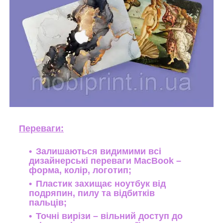
Переваги:
Залишаються видимими всі
дизайнерські переваги MacBook –
форма, колір, логотип;
Пластик захищає ноутбук від
подряпин, пилу та відбитків
пальців;
Точні вирізи – вільний доступ до