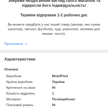
Збережи бездоганний вигляд свого MacBook та
підкресли його індивідуальність!
Терміни відправки 1-2 робочих дні.
Ви можете придбати у нас інший товар (рюкзак, еко-сумка
(шоппер), світшот, футболка, худі, popsocket, килимок для
мишки, чохол).
Приховати
Характеристики
Основні
Виробник
MobiPrint
Країна виробник
Україна
Кріплення на візок
Ні
Кількість відділень
1
Матеріал
Полікарбонат
Плечовий ремінь
Ні