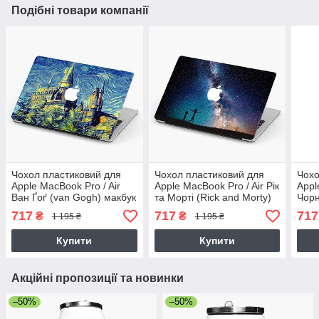
Подібні товари компанії
Чохол пластиковий для
Чохол пластиковий для
Чохо
Apple MacBook Pro / Air
Apple MacBook Pro / Air Рік
Appl
Ван Ґоґ (van Gogh) макбук
та Морті (Rick and Morty)
Чорн
про case hard cover
макбук про case hard
Blac
717
717
717
₴
₴
1 195 ₴
1 195 ₴
cover
hard
Купити
Купити
Акційні пропозиції та новинки
–50%
–50%