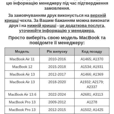
цю інформацію менеджеру під час підтвердження
замовлення.
За замовчуванням друк виконується на
верхній
кришці
чохла. За Вашим бажанням можна виконати
друк і на
нижній кришці
-
це додаткова послуга,
уточнюйте інформацію у менеджера.
Просто виберіть свою модель MacBook та
повідомте її менеджеру:
Модель
Рік випуску
Код позаду
MacBook Air 11
2010-2016
A1465; A1370
MacBook 12
2015-2018
A1534; A1931
MacBook Air 13
2012-2017
A1466; A1369
MacBook Air 13
2018-2020
A1932; A2179;
A2337
MacBook Air 13.6
2022-2024
A2681; A3113
MacBook Pro 13
2009-2012
A1278
MacBook Pro 13
2012-2015
A1502; A1425