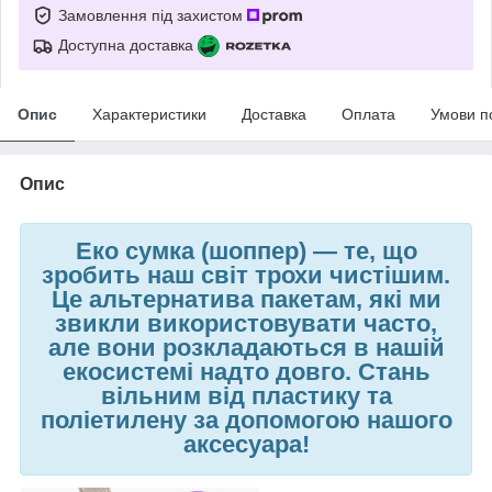
Замовлення під захистом
Доступна доставка
Опис
Характеристики
Доставка
Оплата
Умови п
Опис
Еко сумка (шоппер)
—
те, що
зробить наш світ трохи чистішим.
Це альтернатива пакетам, які ми
звикли використовувати часто,
але вони розкладаються в нашій
екосистемі надто довго. Стань
вільним від пластику та
поліетилену за допомогою нашого
аксесуара!