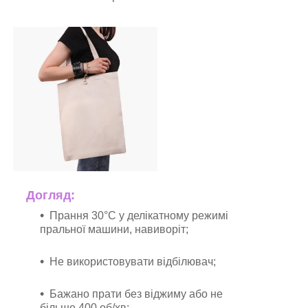
Догляд:
Прання 30°C у делікатному режимі
пральної машини, навиворіт;
Не використовувати відбілювач;
Бажано прати без віджиму або не
більше 400 об/хв;