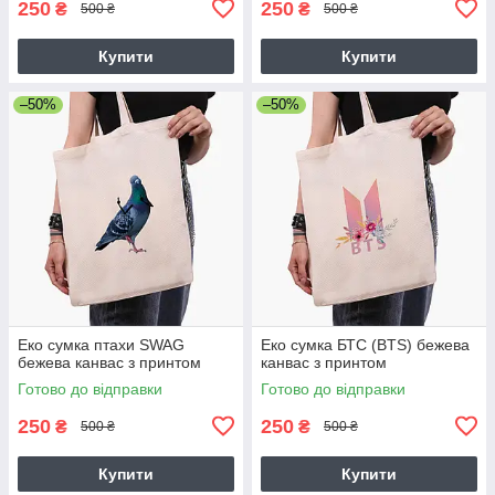
250
250
₴
₴
500 ₴
500 ₴
Купити
Купити
–50%
–50%
Еко сумка птахи SWAG
Еко сумка БТС (BTS) бежева
бежева канвас з принтом
канвас з принтом
Готово до відправки
Готово до відправки
250
250
₴
₴
500 ₴
500 ₴
Купити
Купити