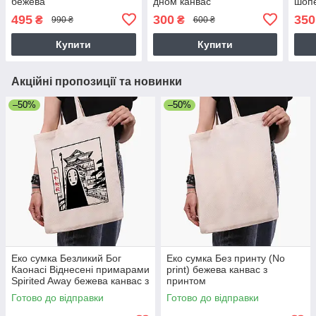
бежева
дном канвас
шопе
495
300
350
₴
₴
990 ₴
600 ₴
Купити
Купити
Акційні пропозиції та новинки
–50%
–50%
Еко сумка Безликий Бог
Еко сумка Без принту (No
Каонасі Віднесені примарами
print) бежева канвас з
Spirited Away бежева канвас з
принтом
принтом
Готово до відправки
Готово до відправки