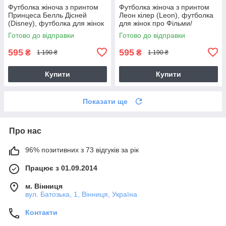
Футболка жіноча з принтом
Футболка жіноча з принтом
Принцеса Белль Дісней
Леон кілер (Leon), футболка
(Disney), футболка для жінок
для жінок про Фільми/
про Прикольні малюнки
Серіали
Готово до відправки
Готово до відправки
595
595
₴
₴
1 190 ₴
1 190 ₴
Купити
Купити
Показати ще
Про нас
96% позитивних з 73 відгуків за рік
Працює з 01.09.2014
м. Вінниця
вул. Батозька, 1, Вінниця, Україна
Контакти