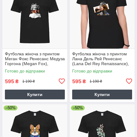
Футболка жіноча з принтом
Футболка жіноча з принтом
Меган Фокс Ренесанс Медуза
Лана Дель Рей Ренесанс
Горгона (Megan Fox),
(Lana Del Rey Renaissance),
футболка для жінок про
футболка для жінок про
Готово до відправки
Готово до відправки
Творчість (Art)
Музика
595
595
₴
₴
1 190 ₴
1 190 ₴
Купити
Купити
–50%
–50%