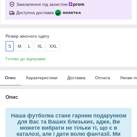
Замовлення під захистом
Доступна доставка
Розмір жіночого одягу
S
M
L
XL
XXL
Готово до відправки
Опис
Характеристики
Доставка
Оплата
Умови п
Опис
Наша футболка стане гарним подарунком
для Вас та Ваших близьких, адже, Ви
можете вибрати не тільки ті, що є в
каталозі, але і дати волю фантазії. Ми