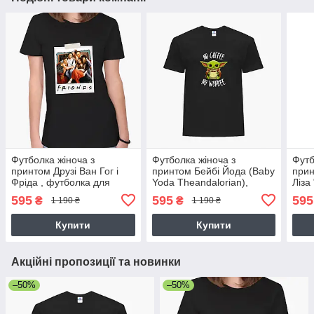
Футболка жіноча з
Футболка жіноча з
Футб
принтом Друзі Ван Гог і
принтом Бейбі Йода (Baby
при
Фріда , футболка для
Yoda Theandalorian),
Ліза
жінок про Творчість (Art)
футболка для жінок про
Gioc
595
595
595
₴
₴
1 190 ₴
1 190 ₴
Фільми/Серіали
жіно
Купити
Купити
Акційні пропозиції та новинки
–50%
–50%