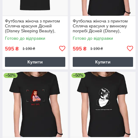
Футболка жіноча з принтом
Футболка жіноча з принтом
Спляча красуня Дісней
Спляча красуня у винному
(Disney Sleeping Beauty),
погребі Дісней (Disney),
футболка для жінок про
футболка для жінок про
Готово до відправки
Готово до відправки
Прикольні малюнки
Прикольні малюнки
595
595
₴
₴
1 190 ₴
1 190 ₴
Купити
Купити
–50%
–50%