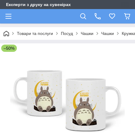
Експерти з друку на сувенірах
Товари та послуги
Посуд
Чашки
Чашки
Кружка
–50%