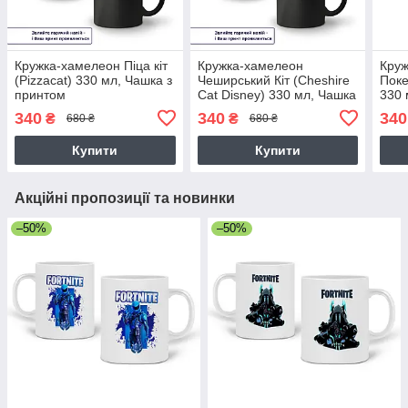
Кружка-хамелеон Піца кіт
Кружка-хамелеон
Кру
(Pizzacat) 330 мл, Чашка з
Чеширський Кіт (Cheshire
Поке
принтом
Cat Disney) 330 мл, Чашка
330 
з принтом
340
340
340
₴
₴
680 ₴
680 ₴
Купити
Купити
Акційні пропозиції та новинки
–50%
–50%