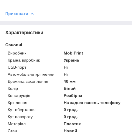
Приховати
Характеристики
Основні
Виробник
MobiPrint
Країна виробник
Україна
USB-порт
Ні
Автомобільне кріплення
Ні
Довжина захоплення
40 мм
Колір
Білий
Конструкція
Розбірна
Кріплення
На задню панель телефону
Кут обертання
0 град.
Кут повороту
0 град.
Матеріал
Пластик
Стан
Новий