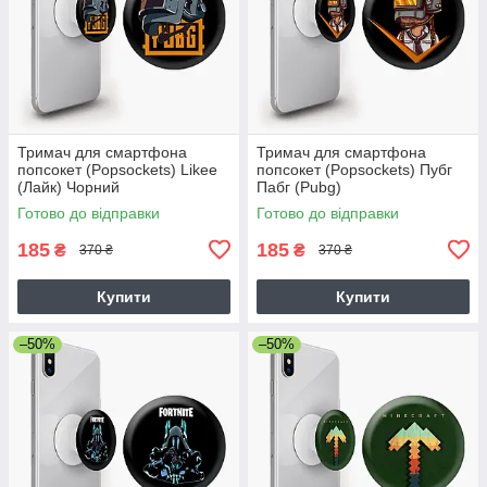
Тримач для смартфона
Тримач для смартфона
попсокет (Popsockets) Likee
попсокет (Popsockets) Пубг
(Лайк) Чорний
Пабг (Pubg)
Готово до відправки
Готово до відправки
185
185
₴
₴
370 ₴
370 ₴
Купити
Купити
–50%
–50%