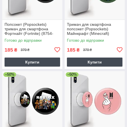
Попсокет (Popsockets)
Тримач для смартфона
тримач для смартфона
попсокет (Popsockets)
Фортнайт (Fortnite) (8754-
Майнкрафт (Minecraft)
1195)
Готово до відправки
Готово до відправки
185
185
₴
₴
370 ₴
370 ₴
Купити
Купити
–50%
–50%