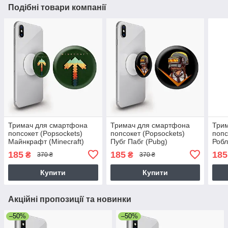
Подібні товари компанії
Тримач для смартфона
Тримач для смартфона
Три
попсокет (Popsockets)
попсокет (Popsockets)
попс
Майнкрафт (Minecraft)
Пубг Пабг (Pubg)
Робл
185
185
185
₴
₴
370 ₴
370 ₴
Купити
Купити
Акційні пропозиції та новинки
–50%
–50%