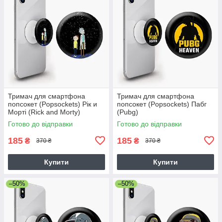
Тримач для смартфона
Тримач для смартфона
попсокет (Popsockets) Рік и
попсокет (Popsockets) Пабг
Морті (Rick and Morty)
(Pubg)
Готово до відправки
Готово до відправки
185
185
₴
₴
370 ₴
370 ₴
Купити
Купити
–50%
–50%