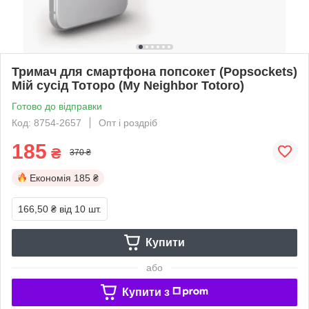
Тримач для смартфона попсокет (Popsockets)
Мій сусід Тоторо (My Neighbor Totoro)
Готово до відправки
Код: 8754-2657
Опт і роздріб
185
₴
370 ₴
Економія
185 ₴
166,50 ₴
від 10 шт.
Купити
або
Купити з