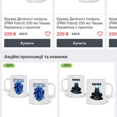
Кружка Дитячого патруль
Кружка Дитячого патруль
Круж
(PAW Patrol) 330 мл Чашка
(PAW Patrol) 330 мл Чашка
(PAW
Керамічна з принтом
Керамічна з принтом
Кера
220
220
220
₴
₴
440 ₴
440 ₴
Купити
Купити
Акційні пропозиції та новинки
–50%
–50%