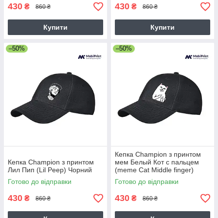
430
430
₴
₴
860 ₴
860 ₴
Купити
Купити
–50%
–50%
Кепка Champion з принтом
Кепка Champion з принтом
мем Белый Кот с пальцем
Лил Пип (Lil Peep) Чорний
(meme Cat Middle finger)
Чорний
Готово до відправки
Готово до відправки
430
430
₴
₴
860 ₴
860 ₴